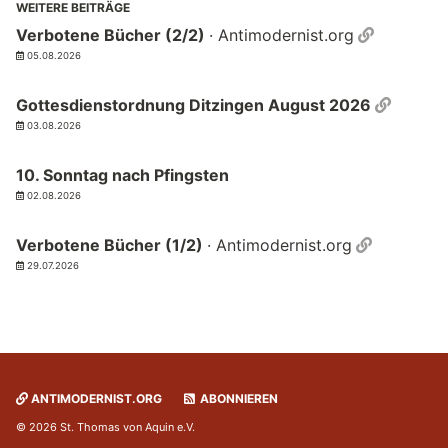
WEITERE BEITRÄGE
Permalin
Verbotene Bücher (2/2)
· Antimodernist.org
05.08.2026
Permal
Gottesdienstordnung Ditzingen August 2026
03.08.2026
10. Sonntag nach Pfingsten
02.08.2026
Permalin
Verbotene Bücher (1/2)
· Antimodernist.org
29.07.2026
ANTIMODERNIST.ORG
ABONNIEREN
© 2026 St. Thomas von Aquin e.V.