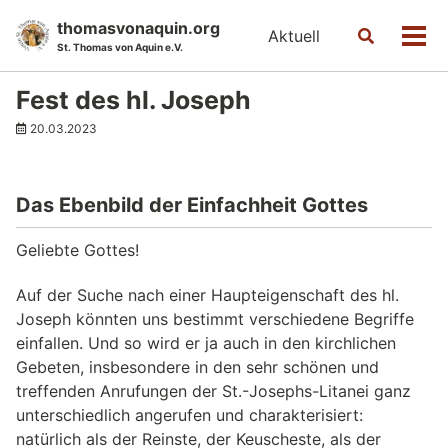
Skip
Skip
Skip
thomasvonaquin.org
Aktuell
Toggle
to
to
to
Men
St. Thomas von Aquin e.V.
search
primary
content
footer
navigation
Fest des hl. Joseph
20.03.2023
Das Ebenbild der Einfachheit Gottes
Geliebte Gottes!
Auf der Suche nach einer Haupteigenschaft des hl.
Joseph könnten uns bestimmt verschiedene Begriffe
einfallen. Und so wird er ja auch in den kirchlichen
Gebeten, insbesondere in den sehr schönen und
treffenden Anrufungen der St.-Josephs-Litanei ganz
unterschiedlich angerufen und charakterisiert:
natürlich als der Reinste, der Keuscheste, als der