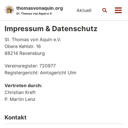
Skip
Skip
Skip
thomasvonaquin.org
Aktuell
Toggle
to
to
to
Men
St. Thomas von Aquin e.V.
search
primary
content
footer
navigation
Impressum & Datenschutz
St. Thomas von Aquin e.V.
Obere Kehlstr. 16
88214 Ravensburg
Vereinsregister: 720977
Registergericht: Amtsgericht Ulm
Vertreten durch:
Christian Kreft
P. Martin Lenz
Kontakt