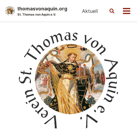
Skip
Skip
Skip
thomasvonaquin.org
Aktuell
Toggle
to
to
to
Men
St. Thomas von Aquin e.V.
search
primary
content
footer
navigation