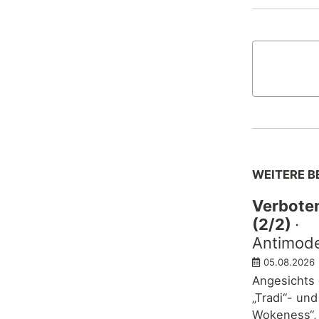
WEITERE B
Verbote
(2/2)
·
Antimode
05.08.2026
Angesichts
„Tradi“- und
Wokeness“, 