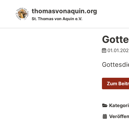
Skip
Skip
Skip
thomasvonaquin.org
to
to
to
St. Thomas von Aquin e.V.
primary
content
footer
navigation
Gotte
01.01.20
Gottesdi
Zum Beit
Kategori
Veröffent