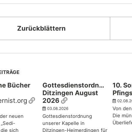
Zurückblättern
EITRÄGE
ne Bücher
Gottesdienstordnung
10. S
Ditzingen August
Pfing
Permalink
Permalink
rnist.org
2026
02.08.
Von den
03.08.2026
Die mün
 der neuen
Gottesdienstordnung
Überlie
 „Sedi-
unserer Kapelle in
die sich
Ditzingen-Heimerdingen für