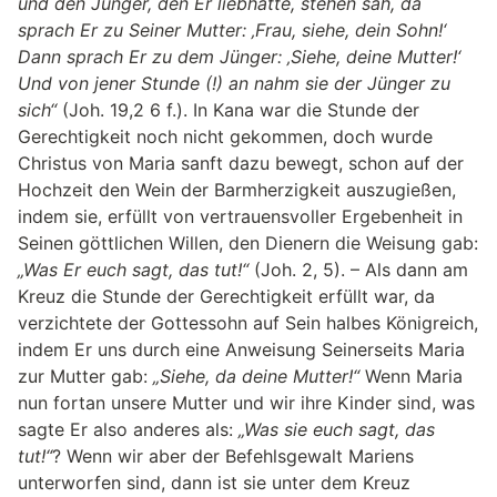
und den Jünger, den Er liebhatte, stehen sah, da
sprach Er zu Seiner Mutter: ‚Frau, siehe, dein Sohn!‘
Dann sprach Er zu dem Jünger: ‚Siehe, deine Mutter!‘
Und von jener Stunde (!) an nahm sie der Jünger zu
sich“
(Joh. 19,2 6 f.). In Kana war die Stunde der
Gerechtigkeit noch nicht gekommen, doch wurde
Christus von Maria sanft dazu bewegt, schon auf der
Hochzeit den Wein der Barmherzigkeit auszugießen,
indem sie, erfüllt von vertrauensvoller Ergebenheit in
Seinen göttlichen Willen, den Dienern die Weisung gab:
„Was Er euch sagt, das tut!“
(Joh. 2, 5). – Als dann am
Kreuz die Stunde der Gerechtigkeit erfüllt war, da
verzichtete der Gottessohn auf Sein halbes Königreich,
indem Er uns durch eine Anweisung Seinerseits Maria
zur Mutter gab:
„Siehe, da deine Mutter!“
Wenn Maria
nun fortan unsere Mutter und wir ihre Kinder sind, was
sagte Er also anderes als:
„Was sie euch sagt, das
tut!“
? Wenn wir aber der Befehlsgewalt Mariens
unterworfen sind, dann ist sie unter dem Kreuz