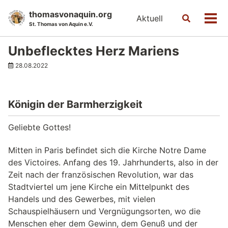
Skip
Skip
Skip
thomasvonaquin.org
Aktuell
Toggle
to
to
to
Men
St. Thomas von Aquin e.V.
search
primary
content
footer
navigation
Unbeflecktes Herz Mariens
28.08.2022
Königin der Barmherzigkeit
Geliebte Gottes!
Mitten in Paris befindet sich die Kirche Notre Dame
des Victoires. Anfang des 19. Jahrhunderts, also in der
Zeit nach der französischen Revolution, war das
Stadtviertel um jene Kirche ein Mittelpunkt des
Handels und des Gewerbes, mit vielen
Schauspielhäusern und Vergnügungsorten, wo die
Menschen eher dem Gewinn, dem Genuß und der