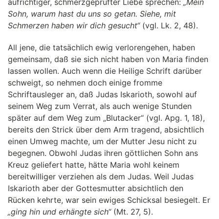
aufrichtiger, schmerzgeprüfter Liebe sprechen:
„Mein
Sohn, warum hast du uns so getan. Siehe, mit
Schmerzen haben wir dich gesucht“
(vgl. Lk. 2, 48).
All jene, die tatsächlich ewig verlorengehen, haben
gemeinsam, daß sie sich nicht haben von Maria finden
lassen wollen. Auch wenn die Heilige Schrift darüber
schweigt, so nehmen doch einige fromme
Schriftausleger an, daß Judas Iskarioth, sowohl auf
seinem Weg zum Verrat, als auch wenige Stunden
später auf dem Weg zum „Blutacker“ (vgl. Apg. 1, 18),
bereits den Strick über dem Arm tragend, absichtlich
einen Umweg machte, um der Mutter Jesu nicht zu
begegnen. Obwohl Judas ihren göttlichen Sohn ans
Kreuz geliefert hatte, hätte Maria wohl keinem
bereitwilliger verziehen als dem Judas. Weil Judas
Iskarioth aber der Gottesmutter absichtlich den
Rücken kehrte, war sein ewiges Schicksal besiegelt. Er
„ging hin und erhängte sich“
(Mt. 27, 5).