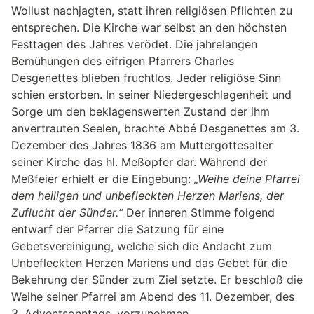
Wollust nachjagten, statt ihren religiösen Pflichten zu
entsprechen. Die Kirche war selbst an den höchsten
Festtagen des Jahres verödet. Die jahrelangen
Bemühungen des eifrigen Pfarrers Charles
Desgenettes blieben fruchtlos. Jeder religiöse Sinn
schien erstorben. In seiner Niedergeschlagenheit und
Sorge um den beklagenswerten Zustand der ihm
anvertrauten Seelen, brachte Abbé Desgenettes am 3.
Dezember des Jahres 1836 am Muttergottesalter
seiner Kirche das hl. Meßopfer dar. Während der
Meßfeier erhielt er die Eingebung:
„Weihe deine Pfarrei
dem heiligen und unbefleckten Herzen Mariens, der
Zuflucht der Sünder.“
Der inneren Stimme folgend
entwarf der Pfarrer die Satzung für eine
Gebetsvereinigung, welche sich die Andacht zum
Unbefleckten Herzen Mariens und das Gebet für die
Bekehrung der Sünder zum Ziel setzte. Er beschloß die
Weihe seiner Pfarrei am Abend des 11. Dezember, des
3. Adventsonntags, vorzunehmen.