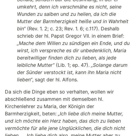
umkehrt, denn ich verschmähe es nicht, seine
Wunden zu salben und zu heilen, da ich die
Mutter der Barmherzigkeit heiße und in Wahrheit
bin“
(Rev. 1. 2; c. 23; Rev. 1. 6; c.117). Deshalb
schrieb der hl. Papst Gregor VII. in einem Brief:
„Mache dem Willen zu sündigen ein Ende, und du
wirst, ich verspreche es dir unbedenklich, Maria
bereitwilliger finden dich zu lieben, als jede
leibliche Mutter“
(Lib. 1; ep. 47).
„Solange darum
der Sünder verstockt ist, kann ihn Maria nicht
lieben“
, sagt der hl. Alfons.
Da sich die Dinge eben so verhalten, wollen wir
abschließend zusammen mit demselben hl.
Kirchenlehrer zu Maria, der Königin der
Barmherzigkeit, beten:
„Ich liebe dich meine Mutter,
und ich möchte ein Herz haben, das dich zu lieben
vermöchte für alle jene Unglücklichen, die dich nicht
lieben. … Ich liebe dich also, meine Mutter aber zu