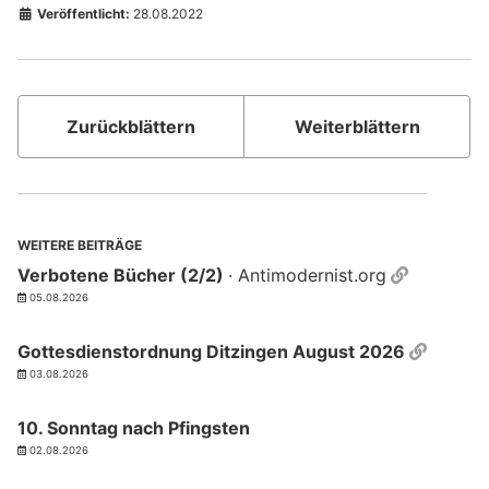
Veröffentlicht:
28.08.2022
Zurückblättern
Weiterblättern
WEITERE BEITRÄGE
Permalin
Verbotene Bücher (2/2)
· Antimodernist.org
05.08.2026
Permal
Gottesdienstordnung Ditzingen August 2026
03.08.2026
10. Sonntag nach Pfingsten
02.08.2026