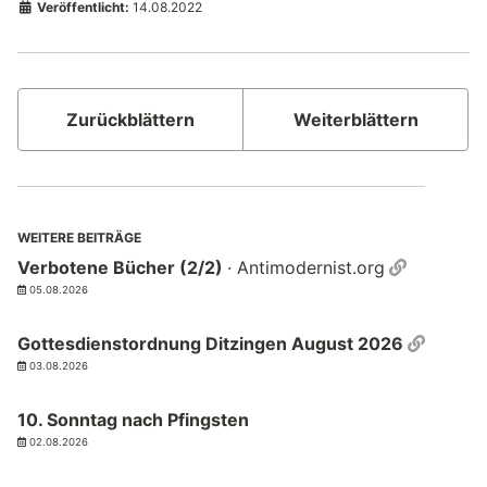
Veröffentlicht:
14.08.2022
Zurückblättern
Weiterblättern
WEITERE BEITRÄGE
Permalin
Verbotene Bücher (2/2)
· Antimodernist.org
05.08.2026
Permal
Gottesdienstordnung Ditzingen August 2026
03.08.2026
10. Sonntag nach Pfingsten
02.08.2026