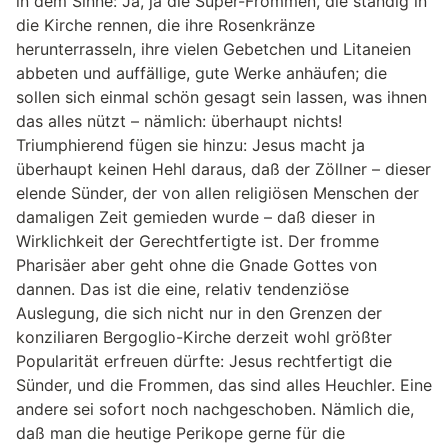
in dem Sinne: Ja, ja die Super-Frommen, die ständig in
die Kirche rennen, die ihre Rosenkränze
herunterrasseln, ihre vielen Gebetchen und Litaneien
abbeten und auffällige, gute Werke anhäufen; die
sollen sich einmal schön gesagt sein lassen, was ihnen
das alles nützt – nämlich: überhaupt nichts!
Triumphierend fügen sie hinzu: Jesus macht ja
überhaupt keinen Hehl daraus, daß der Zöllner – dieser
elende Sünder, der von allen religiösen Menschen der
damaligen Zeit gemieden wurde – daß dieser in
Wirklichkeit der Gerechtfertigte ist. Der fromme
Pharisäer aber geht ohne die Gnade Gottes von
dannen. Das ist die eine, relativ tendenziöse
Auslegung, die sich nicht nur in den Grenzen der
konziliaren Bergoglio-Kirche derzeit wohl größter
Popularität erfreuen dürfte: Jesus rechtfertigt die
Sünder, und die Frommen, das sind alles Heuchler. Eine
andere sei sofort noch nachgeschoben. Nämlich die,
daß man die heutige Perikope gerne für die