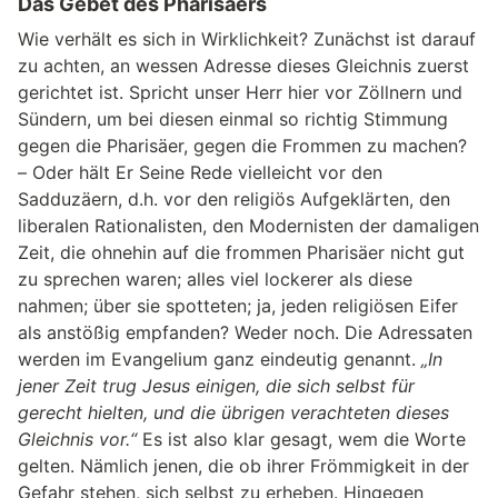
Das Gebet des Pharisäers
Wie verhält es sich in Wirklichkeit? Zunächst ist darauf
zu achten, an wessen Adresse dieses Gleichnis zuerst
gerichtet ist. Spricht unser Herr hier vor Zöllnern und
Sündern, um bei diesen einmal so richtig Stimmung
gegen die Pharisäer, gegen die Frommen zu machen?
– Oder hält Er Seine Rede vielleicht vor den
Sadduzäern, d.h. vor den religiös Aufgeklärten, den
liberalen Rationalisten, den Modernisten der damaligen
Zeit, die ohnehin auf die frommen Pharisäer nicht gut
zu sprechen waren; alles viel lockerer als diese
nahmen; über sie spotteten; ja, jeden religiösen Eifer
als anstößig empfanden? Weder noch. Die Adressaten
werden im Evangelium ganz eindeutig genannt.
„In
jener Zeit trug Jesus einigen, die sich selbst für
gerecht hielten, und die übrigen verachteten dieses
Gleichnis vor.“
Es ist also klar gesagt, wem die Worte
gelten. Nämlich jenen, die ob ihrer Frömmigkeit in der
Gefahr stehen, sich selbst zu erheben. Hingegen