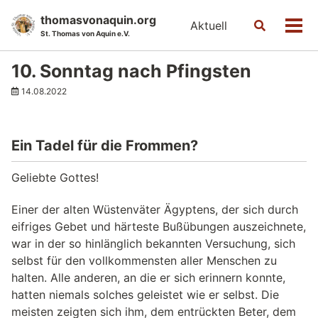
Skip
Skip
Skip
thomasvonaquin.org
Aktuell
Toggle
to
to
to
Men
St. Thomas von Aquin e.V.
search
primary
content
footer
navigation
10. Sonntag nach Pfingsten
14.08.2022
Ein Tadel für die Frommen?
Geliebte Gottes!
Einer der alten Wüstenväter Ägyptens, der sich durch
eifriges Gebet und härteste Bußübungen auszeichnete,
war in der so hinlänglich bekannten Versuchung, sich
selbst für den vollkommensten aller Menschen zu
halten. Alle anderen, an die er sich erinnern konnte,
hatten niemals solches geleistet wie er selbst. Die
meisten zeigten sich ihm, dem entrückten Beter, dem