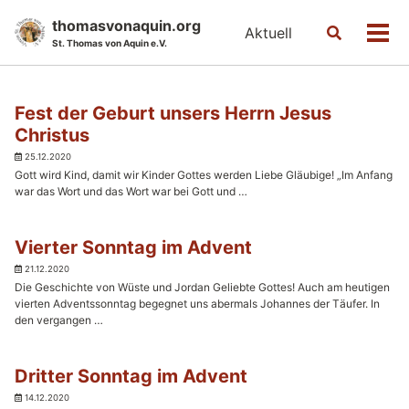
Skip
Skip
Skip
thomasvonaquin.org
Aktuell
Toggle
to
to
to
Men
St. Thomas von Aquin e.V.
search
primary
content
footer
navigation
Fest der Geburt unsers Herrn Jesus
Christus
25.12.2020
Gott wird Kind, damit wir Kinder Gottes werden Liebe Gläubige! „Im Anfang
war das Wort und das Wort war bei Gott und …
Vierter Sonntag im Advent
21.12.2020
Die Geschichte von Wüste und Jordan Geliebte Gottes! Auch am heutigen
vierten Adventssonntag begegnet uns abermals Johannes der Täufer. In
den vergangen …
Dritter Sonntag im Advent
14.12.2020