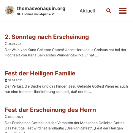
Skip
Skip
Skip
thomasvonaquin.org
Aktuell
Toggle
to
to
to
Men
St. Thomas von Aquin e.V.
search
primary
content
footer
navigation
2. Sonntag nach Erscheinung
18.01.2021
Der Wein von Kana Geliebte Gottes! Unser Herr Jesus Christus hat bei der
Hochzeit von Kana Sein erstes Wunder gewirkt. Er hat …
Fest der Heiligen Familie
10.01.2021
Der Verlust, die Suche und das Finden Jesu Geliebte Gottes! Wenn es auch
nur eine fromme Überlieferung sein soll, daß der hl. …
Fest der Erscheinung des Herrn
06.01.2021
Das Erscheinen Gottes und das Verhalten der Menschen Geliebte Gottes!
Das heutige Fest wird hat landläufig „Dreikönigsfest“, „Fest der Heiligen