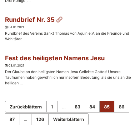
Drei Könige“, …
Permalink
Rundbrief Nr. 35
04.01.2021
Rundbrief des Vereins Sankt Thomas von Aquin e.V. an die Freunde und
Wohltäter.
Fest des heiligsten Namens Jesu
03.01.2021
Der Glaube an den heiligsten Namen Jesu Geliebte Gottes! Unsere
Taufnamen haben gewöhnlich nur insofern Bedeutung, als sie uns an die
heiligen …
Zurückblättern
1
…
83
84
85
86
87
…
126
Weiterblättern