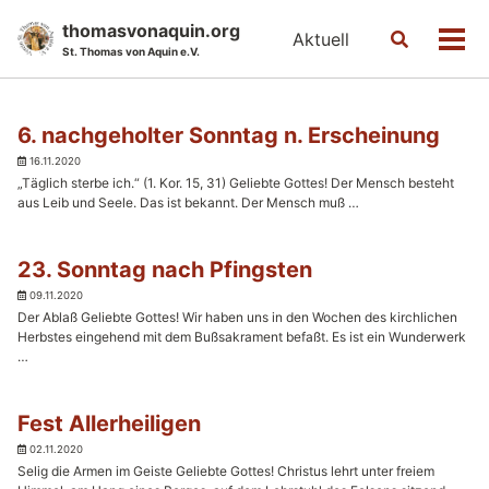
Skip
Skip
Skip
thomasvonaquin.org
Aktuell
Toggle
to
to
to
Men
St. Thomas von Aquin e.V.
search
primary
content
footer
navigation
6. nachgeholter Sonntag n. Erscheinung
16.11.2020
„Täglich sterbe ich.“ (1. Kor. 15, 31) Geliebte Gottes! Der Mensch besteht
aus Leib und Seele. Das ist bekannt. Der Mensch muß …
23. Sonntag nach Pfingsten
09.11.2020
Der Ablaß Geliebte Gottes! Wir haben uns in den Wochen des kirchlichen
Herbstes eingehend mit dem Bußsakrament befaßt. Es ist ein Wunderwerk
…
Fest Allerheiligen
02.11.2020
Selig die Armen im Geiste Geliebte Gottes! Christus lehrt unter freiem