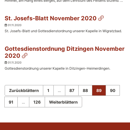
Himmel, am Hang eines Berges, auf dem Lehrstuhl des Felsens sitzend. …
Permalin
St. Josefs-Blatt November 2020
01.11.2020
St. Josefs-Blatt und Gottesdienstordnung unserer Kapelle in Wigratzbad.
Gottesdienstordnung Ditzingen November
Permalink
2020
01.11.2020
Gottesdienstordnung unserer Kapelle in Ditzingen-Heimerdingen.
Zurückblättern
1
…
87
88
89
90
91
…
126
Weiterblättern