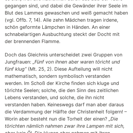
gegangen sind, und dabei die Gewänder ihrer Seele im
Blut des Lammes gewaschen und weiß gemacht haben
(vgl. Offb. 7, 14). Alle zehn Mädchen tragen irdene,
schön geformte Lämpchen in Händen. An einer
schnabelartigen Ausbuchtung steckt der Docht mit
der brennenden Flamme.
Doch das Gleichnis unterscheidet zwei Gruppen von
Jungfrauen:
„Fünf von ihnen aber waren töricht und
fünf klug“
(Mt. 25, 2). Diese Aufteilung will nicht
mathematisch, sondern symbolisch verstanden
werden. Im Schoß der Kirche finden sich kluge und
törichte Seelen; solche, die den Sinn des zeitlichen
Lebens verstanden, und solche, die ihn nicht
verstanden haben. Keineswegs darf man aber daraus
die Verdammung der Hälfte der Christenheit folgern! –
Worin aber besteht nun die Torheit der einen?
„Die
törichten nämlich nahmen zwar ihre Lampen mit sich,
aber kein Öl. Die klugen aber nahmen mit ihren