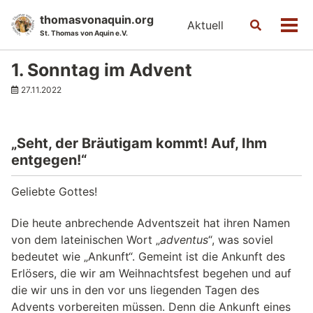
Skip
Skip
Skip
thomasvonaquin.org
Aktuell
Toggle
to
to
to
Men
St. Thomas von Aquin e.V.
search
primary
content
footer
navigation
1. Sonntag im Advent
27.11.2022
„Seht, der Bräutigam kommt! Auf, Ihm
entgegen!“
Geliebte Gottes!
Die heute anbrechende Adventszeit hat ihren Namen
von dem lateinischen Wort „
adventus
“, was soviel
bedeutet wie „Ankunft“. Gemeint ist die Ankunft des
Erlösers, die wir am Weihnachtsfest begehen und auf
die wir uns in den vor uns liegenden Tagen des
Advents vorbereiten müssen. Denn die Ankunft eines