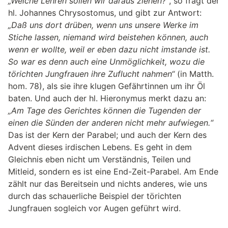
„Welche Lehren sollen wir daraus ziehen?“
, so fragt der
hl. Johannes Chrysostomus, und gibt zur Antwort:
„Daß uns dort drüben, wenn uns unsere Werke im
Stiche lassen, niemand wird beistehen können, auch
wenn er wollte, weil er eben dazu nicht imstande ist.
So war es denn auch eine Unmöglichkeit, wozu die
törichten Jungfrauen ihre Zuflucht nahmen“
(in Matth.
hom. 78), als sie ihre klugen Gefährtinnen um ihr Öl
baten. Und auch der hl. Hieronymus merkt dazu an:
„Am Tage des Gerichtes können die Tugenden der
einen die Sünden der anderen nicht mehr aufwiegen.“
Das ist der Kern der Parabel; und auch der Kern des
Advent dieses irdischen Lebens. Es geht in dem
Gleichnis eben nicht um Verständ­nis, Teilen und
Mitleid, sondern es ist eine End-Zeit-Parabel. Am Ende
zählt nur das Bereitsein und nichts anderes, wie uns
durch das schauerliche Beispiel der törichten
Jungfrauen sogleich vor Augen geführt wird.