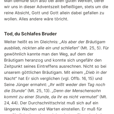
Man bemühe sich also bei allen guten Werken, derer
wir uns in dieser Adventszeit befleißigen, stets um die
reine Absicht, Gott und Gott allein dabei gefallen zu
wollen. Alles andere wäre töricht.
Tod, du Schlafes Bruder
Weiter heißt es im Gleichnis:
„Als aber der Bräutigam
ausblieb, nickten alle ein und schliefen“
(Mt. 25, 5). Für
gewöhnlich kannte man den Weg, auf dem der
Bräutigam heranzog und konnte sich ungefähr den
Zeitpunkt seines Eintreffens ausrechnen. Nicht so bei
unserem göttlichen Bräutigam. Mit einem
„Dieb in der
Nacht
“ hat Er sich verglichen (vgl. Offb. 16, 15) und
Seine Jünger ermahnt:
„Ihr wißt weder den Tag noch
die Stunde“
(Mt. 25, 13).
„Denn der Menschensohn
kommt zu einer Stunde, da ihr es nicht vermutet“
(Mt.
24, 44). Der Durchschnittschrist muß sich auf ein
längeres Wachen und Warten einstellen. Er muß für