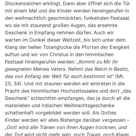
Glockenzeichen erklingt. Dann aber öffnet sich die Tür
mit einem Mal und die Kinder werden hereingerufen in
den weihnachtlich geschmückten, funkelnden Festsaal,
wo sie mit staunend großen Augen, das ersehnte
Geschenk in Empfang nehmen dürfen. Auch wir
warten im Dunkel dieser Weltzeit, bis sich unter dem
Klang der hellen Totenglocke die Pforten der Ewigkeit
auftun und wir von Christus in den himmlischen
Festsaal hineingerufen werden:
„Kommt zu Mir ihr
gesegneten Meines Vaters. Nehmt das Reich in Besitz,
das von Anfang der Welt für euch bestimmt ist“
(Mt.
25, 34). Und mit staunen werden wir eintreten in die
Pracht des himmlischen Hochzeitssaales und dort „das
Geschenk“ schlechthin empfangen, das ja durch all die
materiellen und irdischen Weihnachtsgeschenke
schattenhaft vorgebildet werden soll. Als Gottes
Kinder werden wir alles Bisherige darüber vergessen –
„Gott wird alle Tränen von ihren Augen trocknen, und
der Tod wird nicht mehr sein, noch Trauer, noch Klage,