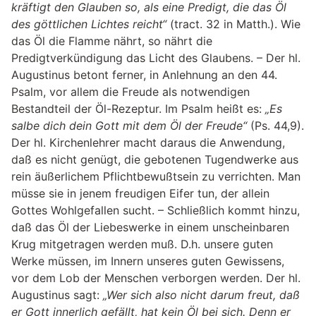
kräftigt den Glauben so, als eine Predigt, die das Öl
des göttlichen Lichtes reicht“
(tract. 32 in Matth.). Wie
das Öl die Flamme nährt, so nährt die
Predigtverkündigung das Licht des Glaubens. – Der hl.
Augustinus betont ferner, in Anlehnung an den 44.
Psalm, vor allem die Freude als notwendigen
Bestandteil der Öl-Rezeptur. Im Psalm heißt es:
„Es
salbe dich dein Gott mit dem Öl der Freude“
(Ps. 44,9).
Der hl. Kirchenlehrer macht daraus die Anwendung,
daß es nicht genügt, die gebotenen Tugendwerke aus
rein äußerlichem Pflichtbewußtsein zu verrichten. Man
müsse sie in jenem freudigen Eifer tun, der allein
Gottes Wohlgefallen sucht. – Schließlich kommt hinzu,
daß das Öl der Liebeswerke in einem unscheinbaren
Krug mitgetragen werden muß. D.h. unsere guten
Werke müssen, im Innern unseres guten Gewissens,
vor dem Lob der Menschen verborgen werden. Der hl.
Augustinus sagt:
„Wer sich also nicht darum freut, daß
er Gott innerlich gefällt, hat kein Öl bei sich. Denn er