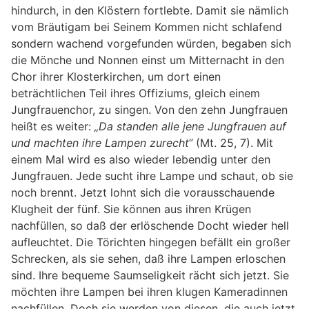
hindurch, in den Klöstern fortlebte. Damit sie nämlich
vom Bräutigam bei Seinem Kommen nicht schlafend
sondern wachend vorgefunden würden, begaben sich
die Mönche und Nonnen einst um Mitternacht in den
Chor ihrer Klosterkirchen, um dort einen
beträchtlichen Teil ihres Offiziums, gleich einem
Jungfrauenchor, zu singen. Von den zehn Jungfrauen
heißt es weiter:
„Da standen alle jene Jungfrauen auf
und machten ihre Lampen zurecht“
(Mt. 25, 7). Mit
einem Mal wird es also wieder lebendig unter den
Jungfrauen. Jede sucht ihre Lampe und schaut, ob sie
noch brennt. Jetzt lohnt sich die vorausschauende
Klugheit der fünf. Sie können aus ihren Krügen
nachfüllen, so daß der erlöschende Docht wieder hell
aufleuchtet. Die Törichten hingegen befällt ein großer
Schrecken, als sie sehen, daß ihre Lampen erloschen
sind. Ihre bequeme Saumseligkeit rächt sich jetzt. Sie
möchten ihre Lampen bei ihren klugen Kameradinnen
nachfüllen. Doch sie werden von diesen, die auch jetzt