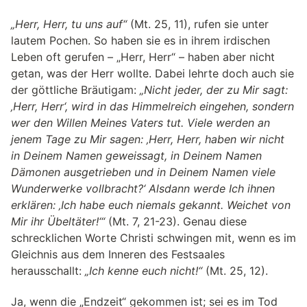
„Herr, Herr, tu uns auf“
(Mt. 25, 11), rufen sie unter
lautem Pochen. So haben sie es in ihrem irdischen
Leben oft gerufen – „Herr, Herr“ – haben aber nicht
getan, was der Herr wollte. Dabei lehrte doch auch sie
der göttliche Bräutigam:
„Nicht jeder, der zu Mir sagt:
‚Herr, Herr‘, wird in das Himmelreich eingehen, sondern
wer den Willen Meines Vaters tut. Viele werden an
jenem Tage zu Mir sagen: ‚Herr, Herr, haben wir nicht
in Deinem Namen geweissagt, in Deinem Namen
Dämonen ausgetrieben und in Deinem Namen viele
Wunderwerke vollbracht?‘ Alsdann werde Ich ihnen
erklären: ‚Ich habe euch niemals gekannt. Weichet von
Mir ihr Übeltäter!‘“
(Mt. 7, 21-23). Genau diese
schrecklichen Worte Christi schwingen mit, wenn es im
Gleichnis aus dem Inneren des Festsaales
herausschallt:
„Ich kenne euch nicht!“
(Mt. 25, 12).
Ja, wenn die „Endzeit“ gekommen ist; sei es im Tod