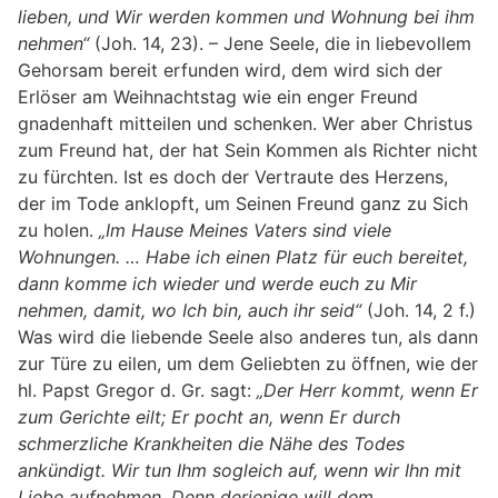
lieben, und Wir werden kommen und Wohnung bei ihm
nehmen“
(Joh. 14, 23). – Jene Seele, die in liebevollem
Gehorsam bereit erfunden wird, dem wird sich der
Erlöser am Weihnachtstag wie ein enger Freund
gnadenhaft mitteilen und schenken. Wer aber Christus
zum Freund hat, der hat Sein Kommen als Richter nicht
zu fürchten. Ist es doch der Vertraute des Herzens,
der im Tode anklopft, um Seinen Freund ganz zu Sich
zu holen.
„Im Hause Meines Vaters sind viele
Wohnungen. … Habe ich einen Platz für euch bereitet,
dann komme ich wieder und werde euch zu Mir
nehmen, damit, wo Ich bin, auch ihr seid“
(Joh. 14, 2 f.)
Was wird die liebende Seele also anderes tun, als dann
zur Türe zu eilen, um dem Geliebten zu öffnen, wie der
hl. Papst Gregor d. Gr. sagt:
„Der Herr kommt, wenn Er
zum Gerichte eilt; Er pocht an, wenn Er durch
schmerzliche Krankheiten die Nähe des Todes
ankündigt. Wir tun Ihm sogleich auf, wenn wir Ihn mit
Liebe aufnehmen. Denn derjenige will dem