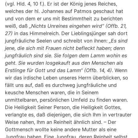
(vgl. Hld. 4, 10 f.). Er ist der König jenes Reiches,
welches der hl. Johannes auf Patmos geschaut hat
und von dem er uns mit Bestimmtheit zu berichten
weiß, daß
„Nichts Unreines eingehen wird“ (Offb. 21,
27)
in das Himmelreich. Der Lieblingsjünger sah dort
jungfräuliche Seelen und schreibt von ihnen:
„Es sind
jene, die sich mit Frauen nicht befleckt haben; denn
jungfräulich sind sie. Sie folgen dem Lamm wohin es
geht. Sie wurden losgekauft aus den Menschen als
Erstlinge für Gott und das Lamm“ (Offb. 14, 4)
. Wenn
wir das irdische Leben unseres Herrn überblicken, so
fällt uns auf, daß es durchweg jungfräuliche und
keusche Menschen waren, die in Seinem
unmittelbaren, persönlichen Umfeld zu finden waren.
Die Heiligkeit Seiner Person, die Heiligkeit Gottes,
verlangte es, daß diejenigen, die sich Ihm in vertrauter
Weise nahen, Ihm an Reinheit ähnlich sind. – Der
Gottmensch wollte keine andere Mutter als eine
Jungfrau haben. Eine Jungfrau, deren Reinheit selbst