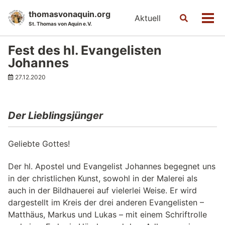
Skip
Skip
Skip
thomasvonaquin.org
Aktuell
Toggle
to
to
to
Men
St. Thomas von Aquin e.V.
search
primary
content
footer
navigation
Fest des hl. Evangelisten
Johannes
27.12.2020
Der Lieblingsjünger
Geliebte Gottes!
Der hl. Apostel und Evangelist Johannes begegnet uns
in der christlichen Kunst, sowohl in der Malerei als
auch in der Bildhauerei auf vielerlei Weise. Er wird
dargestellt im Kreis der drei anderen Evangelisten –
Matthäus, Markus und Lukas – mit einem Schriftrolle