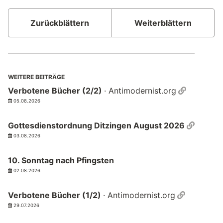
Zurückblättern
Weiterblättern
WEITERE BEITRÄGE
Permalin
Verbotene Bücher (2/2)
· Antimodernist.org
05.08.2026
Permal
Gottesdienstordnung Ditzingen August 2026
03.08.2026
10. Sonntag nach Pfingsten
02.08.2026
Permalin
Verbotene Bücher (1/2)
· Antimodernist.org
29.07.2026