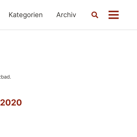
Kategorien
Archiv
Toggle
Menü
search
nk
zbad.
 2020