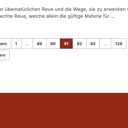
er übernatürlichen Reue und die Wege, sie zu erwecken 
 echte Reue, welche allein die gültige Materie für …
tern
1
…
89
90
91
92
93
…
126
ern