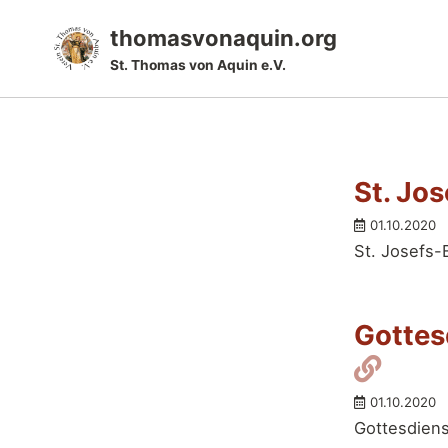
Skip
Skip
Skip
thomasvonaquin.org
to
to
to
St. Thomas von Aquin e.V.
primary
content
footer
navigation
St. Jo
01.10.2020
St. Josefs-
Gottes
Perm
01.10.2020
Gottesdiens