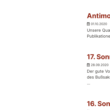
Antimo
01.10.2020
Unsere Quar
Publikation
17. So
28.09.2020
Der gute Vo
des Bußsakr
…
16. So