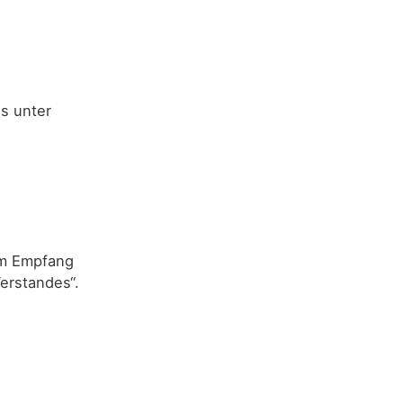
is unter
um Empfang
erstandes“.