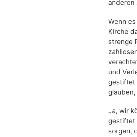
anderen
Wenn es a
Kirche d
strenge 
zahllosen
verachte
und Verl
gestiftet
glauben, 
Ja, wir 
gestifte
sorgen, 