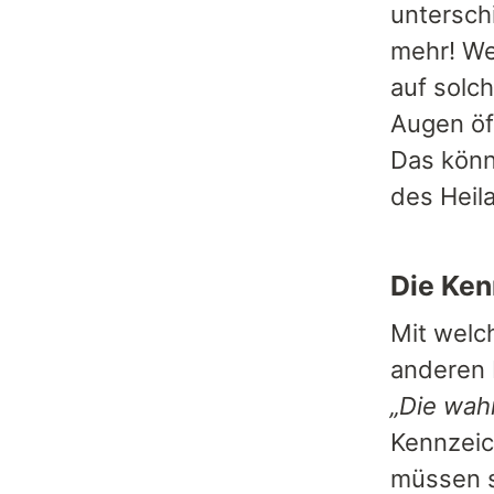
untersch
mehr! We
auf solc
Augen öff
Das könn
des Heila
Die Ken
Mit welch
anderen 
„Die wahr
Kennzeic
müssen s