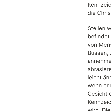
Kennzeic
die Chris
Stellen 
befindet 
von Mens
Bussen, 
annehmen
abrasier
leicht ä
wenn er 
Gesicht 
Kennzeich
wird. Di