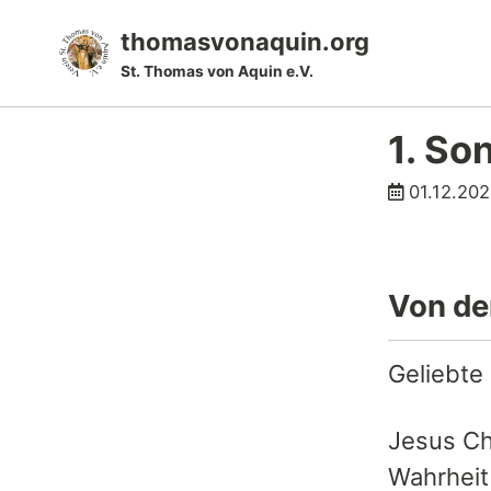
Skip
Skip
Skip
thomasvonaquin.org
to
to
to
St. Thomas von Aquin e.V.
primary
content
footer
navigation
1. So
01.12.20
Von de
Geliebte
Jesus Ch
Wahrheit 