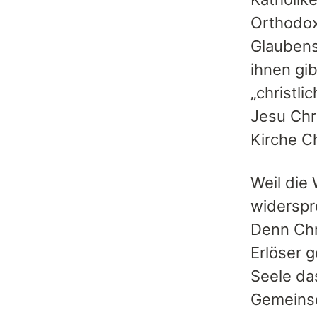
Orthodox
Glaubens
ihnen gi
„christli
Jesu Chri
Kirche Ch
Weil die 
widerspre
Denn Chri
Erlöser g
Seele das
Gemeinsc