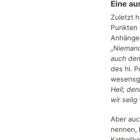
Eine au
Zuletzt 
Punkten w
Anhänger
„Niemand
auch den 
des hl. P
wesensgl
Heil; de
wir selig
Aber auch
nennen, 
Katholik