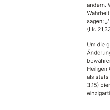
ändern. 
Wahrheit
sagen:
„
(Lk. 21,3
Um die g
Änderung
bewahren
Heiligen
als stet
3,15) die
einzigart