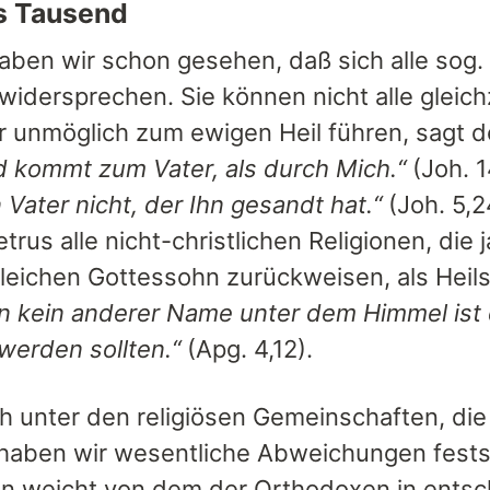
s Tausend
haben wir schon gesehen, daß sich alle sog.
idersprechen. Sie können nicht alle gleichz
 unmöglich zum ewigen Heil führen, sagt d
 kommt zum Vater, als durch Mich.“
(Joh. 1
Vater nicht, der Ihn gesandt hat.“
(Joh. 5,2
etrus alle nicht-christlichen Religionen, die
eichen Gottessohn zurückweisen, als Hei
nn kein anderer Name unter dem Himmel is
 werden sollten.“
(Apg. 4,12).
 unter den religiösen Gemeinschaften, die s
haben wir wesentliche Abweichungen fests
en weicht von dem der Orthodoxen in ents