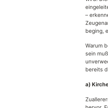
eingeleit
– erkenn
Zeugenan
beging, 
Warum bek
sein muß?
unverwec
bereits d
a) Kirch
Zuallere
hervor. E