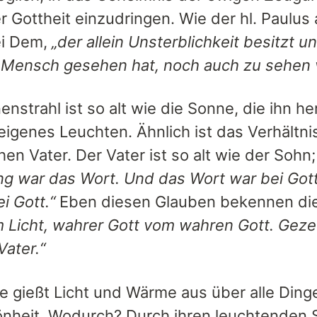
r Gottheit einzudringen. Wie der hl. Paulus
ei Dem,
„der allein Unsterblichkeit besitzt 
 Mensch gesehen hat, noch auch zu sehen 
nstrahl ist so alt wie die Sonne, die ihn he
 eigenes Leuchten. Ähnlich ist das Verhält
en Vater. Der Vater ist so alt wie der Sohn;
ng war das Wort. Und das Wort war bei Got
i Gott.“
Eben diesen Glauben bekennen di
m Licht, wahrer Gott vom wahren Gott. Geze
Vater.“
e gießt Licht und Wärme aus über alle Ding
nheit. Wodurch? Durch ihren leuchtenden St