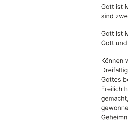
Gott ist
sind zwei
Gott ist
Gott und
Können w
Dreifalt
Gottes b
Freilich
gemacht,
gewonnen
Geheimni