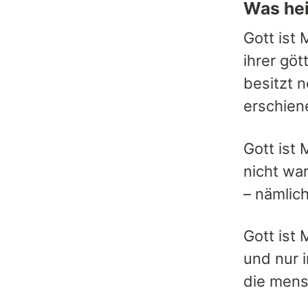
Was hei
Gott ist
ihrer gö
besitzt 
erschien
Gott ist
nicht wa
– nämlic
Gott ist
und nur 
die mensc