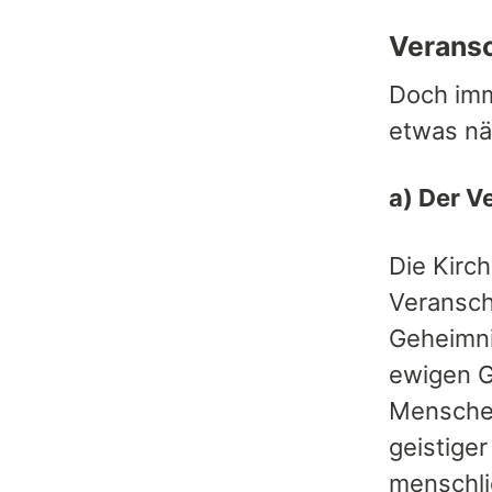
Verans
Doch imm
etwas nä
a) Der V
Die Kirch
Veransch
Geheimni
ewigen G
Menschen.
geistiger
menschli