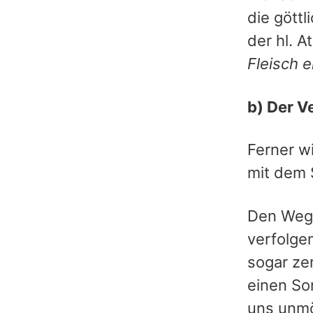
die gött
der hl. 
Fleisch e
b) Der V
Ferner w
mit dem 
Den Weg,
verfolge
sogar ze
einen So
uns unmö