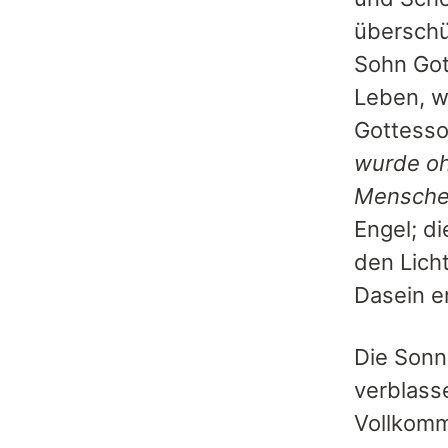
überschü
Sohn Got
Leben, w
Gottesso
wurde oh
Mensche
Engel; d
den Lich
Dasein e
Die Sonn
verblass
Vollkomm