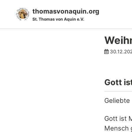
Skip
Skip
Skip
thomasvonaquin.org
to
to
to
St. Thomas von Aquin e.V.
primary
content
footer
navigation
Weih
30.12.20
Gott i
Geliebte
Gott ist
Mensch g