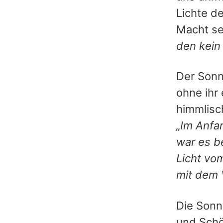
Lichte de
Macht s
den kein
Der Sonne
ohne ihr
himmlisch
„Im Anfa
war es be
Licht vo
mit dem 
Die Sonn
und Schö