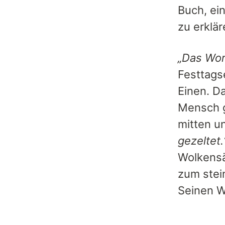
Buch, ein
zu erklär
„Das Wor
Festtags
Einen. D
Mensch g
mitten u
gezeltet.
Wolkensä
zum stei
Seinen W