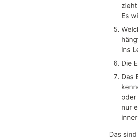
zieht
Es wi
Welch
hängt
ins L
Die E
Das E
kenne
oder 
nur 
inner
Das sind