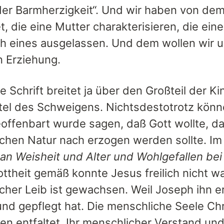
der Barmherzigkeit“. Und wir haben von de
t, die eine Mutter charakterisieren, die e
ch eines ausgelassen. Und dem wollen wir
n Erziehung.
ge Schrift breitet ja über den Großteil der 
el des Schweigens. Nichtsdestotrotz könn
offenbart wurde sagen, daß Gott wollte, da
chen Natur nach erzogen werden sollte. Im
an Weisheit und Alter und Wohlgefallen be
ottheit gemäß konnte Jesus freilich nicht w
cher Leib ist gewachsen. Weil Joseph ihn er
nd gepflegt hat. Die menschliche Seele Chri
en entfaltet. Ihr menschlicher Verstand und 