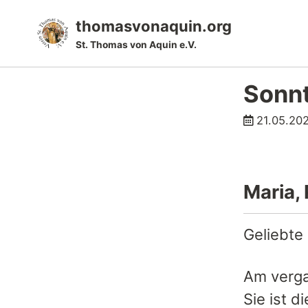
Skip
Skip
Skip
thomasvonaquin.org
to
to
to
St. Thomas von Aquin e.V.
primary
content
footer
navigation
Sonnt
21.05.20
Maria, 
Geliebte
Am verga
Sie ist d