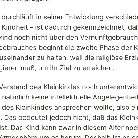
 durchläuft in seiner Entwicklung verschied
 Kindheit – ist dadurch gekennzeichnet, daß
kind noch nicht über den Vernunftgebrauc
gebrauches beginnt die zweite Phase der Ki
useinander zu halten, weil die religiöse Er
ieren muß, um ihr Ziel zu erreichen.
Verstand des Kleinkindes noch unterentwicke
natürlich keine intellektuelle Angelegenhei
des Kleinkindes ansprechen wollte, also ein
e. Das bedeutet jedoch nicht, daß das Klein
ist. Das Kind kann zwar in diesem Alter no
 Atmosphäre um es herum. Deshalb ist es sc