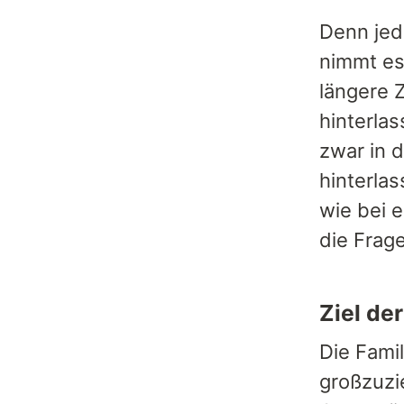
Denn jed
nimmt es 
längere 
hinterla
zwar in d
hinterla
wie bei 
die Frage
Ziel de
Die Fami
großzuzi