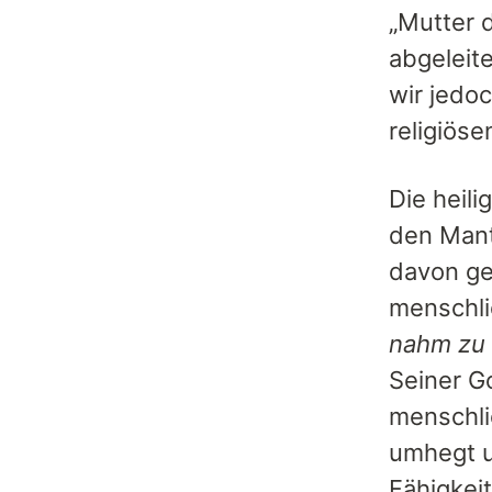
„Mutter 
abgeleite
wir jedo
religiöse
Die heili
den Mant
davon ge
menschli
nahm zu 
Seiner G
menschli
umhegt u
Fähigkeit