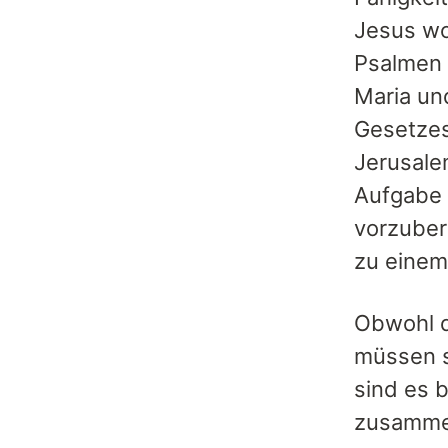
Jesus wo
Psalmen 
Maria und
Gesetzes
Jerusale
Aufgabe 
vorzubere
zu einem
Obwohl d
müssen s
sind es b
zusammen