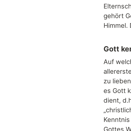
Elternsch
gehört Go
Himmel. 
Gott ke
Auf welc
allerers
zu liebe
es Gott 
dient, d
„christli
Kenntnis
Gottes W