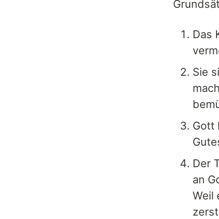
Grundsät
Das K
verm
Sie s
mache
bemü
Gott 
Gutes
Der T
an Go
Weil 
zerst