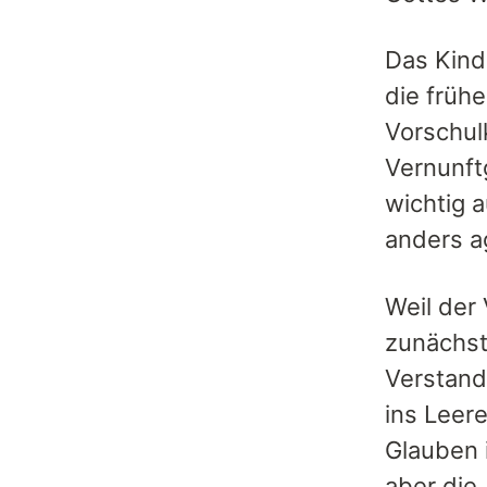
Das Kind
die frühe
Vorschul
Vernunft
wichtig a
anders ag
Weil der 
zunächst 
Verstand 
ins Leer
Glauben 
aber die