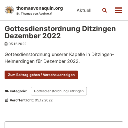
Skip
Skip
Skip
thomasvonaquin.org
Aktuell
Toggle
to
to
to
Men
St. Thomas von Aquin e.V.
search
primary
content
footer
navigation
Gottesdienstordnung Ditzingen
Dezember 2022
05.12.2022
Gottesdienstordnung unserer Kapelle in Ditzingen-
Heimerdingen für Dezember 2022.
Zum Beitrag gehen / Vorschau anzeigen
Kategorie:
Gottesdienstordnung Ditzingen
Veröffentlicht:
05.12.2022