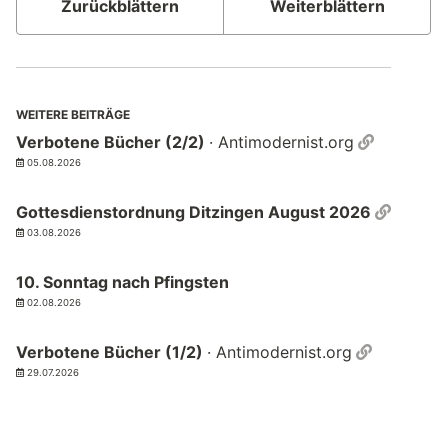
Zurückblättern
Weiterblättern
WEITERE BEITRÄGE
Permalin
Verbotene Bücher (2/2)
· Antimodernist.org
05.08.2026
Permal
Gottesdienstordnung Ditzingen August 2026
03.08.2026
10. Sonntag nach Pfingsten
02.08.2026
Permalin
Verbotene Bücher (1/2)
· Antimodernist.org
29.07.2026