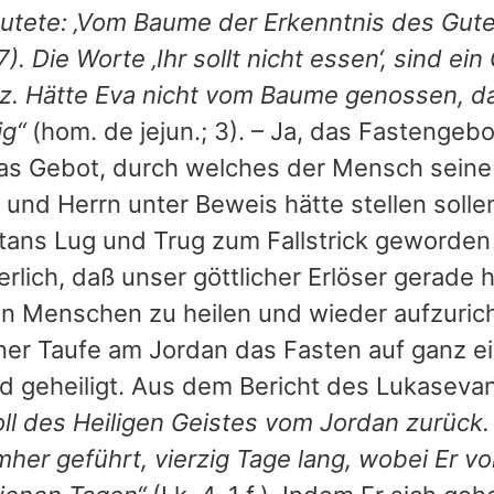
lautete: ‚Vom Baume der Erkenntnis des Gute
7). Die Worte ‚Ihr sollt nicht essen‘, sind e
z. Hätte Eva nicht vom Baume genossen, dan
ig“
(hom. de jejun.; 3). – Ja, das Fastengeb
as Gebot, durch welches der Mensch seine
 und Herrn unter Beweis hätte stellen sol
tans Lug und Trug zum Fallstrick geworden 
rlich, daß unser göttlicher Erlöser gerade
en Menschen zu heilen und wieder aufzurich
ner Taufe am Jordan das Fasten auf ganz e
d geheiligt. Aus dem Bericht des Lukaseva
oll des Heiligen Geistes vom Jordan zurück
her geführt, vierzig Tage lang, wobei Er vo