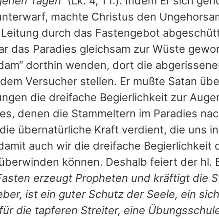
 jenen Tagen“
(Lk. 4, 1 f.). Indem Er sich ge
unterwarf, machte Christus den Ungehorsa
e Leitung durch das Fastengebot abgeschütte
r das Paradies gleichsam zur Wüste geword
dam“ dorthin wenden, dort die abgerissene
 dem Versucher stellen. Er mußte Satan übe
ngen die dreifache Begierlichkeit zur Augen
es, denen die Stammeltern im Paradies na
 die übernatürliche Kraft verdient, die uns
 damit auch wir die dreifache Begierlichkei
 überwinden können. Deshalb feiert der hl. 
Fasten erzeugt Propheten und kräftigt die S
er, ist ein guter Schutz der Seele, ein sic
für die tapferen Streiter, eine Übungsschul