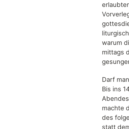
erlaubte
Vorverle
gottesdi
liturgis
warum di
mittags d
gesungen
Darf man
Bis ins 
Abendess
machte d
des folg
statt de