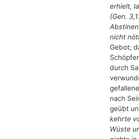
erhielt, 
(Gen. 3,1
Abstinen
nicht nöt
Gebot; d
Schöpfer
durch Sa
verwunde
gefallen
nach Sei
geübt un
kehrte v
Wüste um