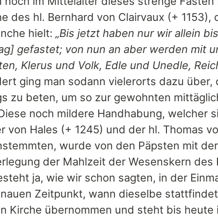
n noch im Mittelalter dieses strenge Faste
e des hl. Bernhard von Clairvaux (+ 1153), 
nche hielt:
„Bis jetzt haben nur wir allein b
ag] gefastet; von nun an aber werden mit un
ten, Klerus und Volk, Edle und Unedle, Rei
ert ging man sodann vielerorts dazu über, d
gs zu beten, um so zur gewohnten mittägli
Diese noch mildere Handhabung, welcher s
r von Hales (+ 1245) und der hl. Thomas v
stemmten, wurde von den Päpsten mit der
erlegung der Mahlzeit der Wesenskern des 
steht ja, wie wir schon sagten, in der Einma
nauen Zeitpunkt, wann dieselbe stattfindet
n Kirche übernommen und steht bis heute 