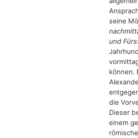
allgemei
Ansprach
seine Mö
nachmitt
und Fürs
Jahrhund
vormitta
können. 
Alexande
entgegen
die Vorv
Dieser be
einem ge
römische