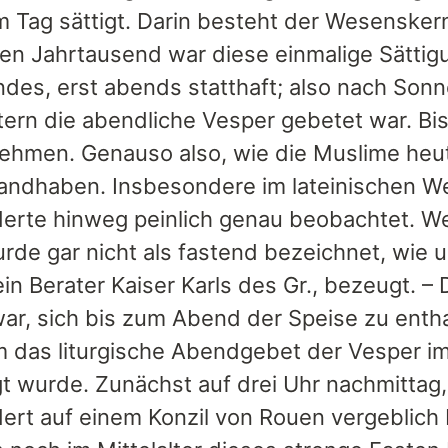
m Tag sättigt. Darin besteht der Wesensker
chen Jahrtausend war diese einmalige Sätti
ndes, erst abends statthaft; also nach Son
tern die abendliche Vesper gebetet war. B
nehmen. Genauso also, wie die Muslime h
andhaben. Insbesondere im lateinischen W
erte hinweg peinlich genau beobachtet. W
rde gar nicht als fastend bezeichnet, wie u
ein Berater Kaiser Karls des Gr., bezeugt. –
ar, sich bis zum Abend der Speise zu entha
m das liturgische Abendgebet der Vesper i
gt wurde. Zunächst auf drei Uhr nachmittag,
ert auf einem Konzil von Rouen vergeblich