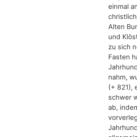
einmal a
christli
Alten Bu
und Klös
zu sich 
Fasten h
Jahrhund
nahm, wu
(+ 821), 
schwer w
ab, inde
vorverle
Jahrhund