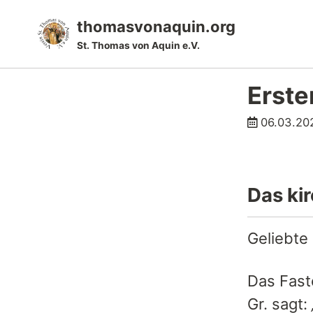
Skip
Skip
Skip
thomasvonaquin.org
to
to
to
St. Thomas von Aquin e.V.
primary
content
footer
navigation
Erste
06.03.20
Das ki
Geliebte
Das Faste
Gr. sagt: