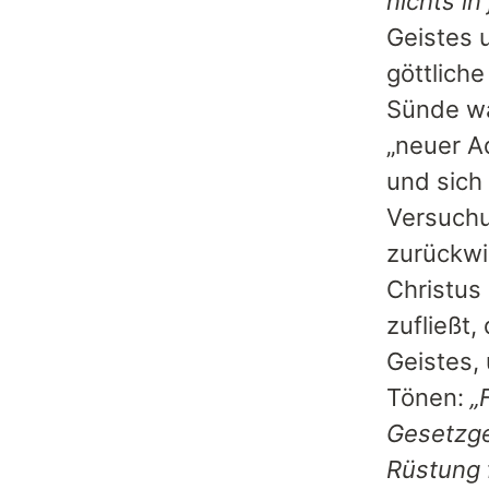
nichts in
Geistes 
göttlich
Sünde wa
„neuer A
und sich
Versuchu
zurückwi
Christus
zufließt,
Geistes,
Tönen:
„
Gesetzgeb
Rüstung 