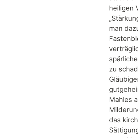
heiligen
„Stärkun
man dazu
Fastenbi
verträgli
spärlich
zu schad
Gläubige
gutgehei
Mahles a
Milderung
das kirch
Sättigun