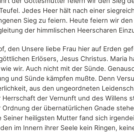
hrt der Gottesmutter feiern wir den Sieg de
Teufel. Jedes Heer hält nach einer siegrei
ngenen Sieg zu feiern. Heute feiern wir de
egleitung der himmlischen Heerscharen Einz
f, den Unsere liebe Frau hier auf Erden gef
göttlichen Erlösers, Jesus Christus. Maria 
wie wir. Auch nicht mit der Sünde. Genauso
ng und Sünde kämpfen mußte. Denn Versu
erlichkeit, aus den ungeordneten Leidenscha
r Herrschaft der Vernunft und des Willens s
r Ordnung der übernatürlichen Gnade stehen.
 Seiner heiligsten Mutter fand sich irgende
iden im Innern ihrer Seele kein Ringen, ke