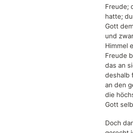
Freude; 
hatte; d
Gott dem
und zwar
Himmel e
Freude b
das an s
deshalb 
an den g
die höch
Gott selb
Doch dan
gerecht i