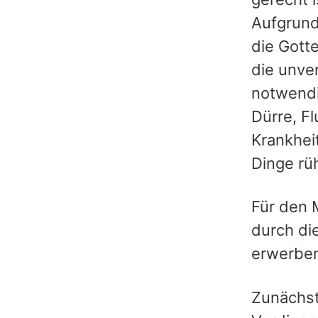
Aufgrund
die Gott
die unve
notwendi
Dürre, F
Krankhei
Dinge rü
Für den 
durch di
erwerben
Zunächst