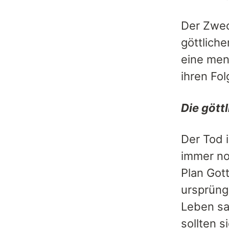
Der Zwec
göttlich
eine men
ihren Fol
Die gött
Der Tod 
immer no
Plan Got
ursprüng
Leben sa
sollten 