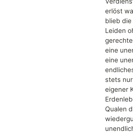
Verdiens
erlöst wa
blieb die
Leiden oh
gerechte
eine une
eine une
endliche
stets nu
eigener 
Erdenleb
Qualen d
wiedergu
unendlic