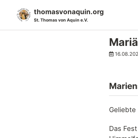
Skip
Skip
Skip
thomasvonaquin.org
to
to
to
St. Thomas von Aquin e.V.
primary
content
footer
navigation
Mariä
16.08.20
Marien
Geliebte
Das Fest