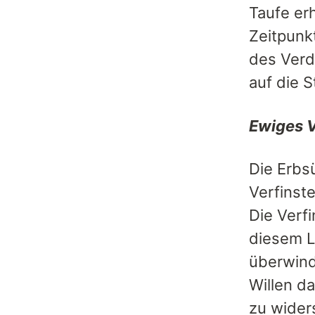
Taufe er
Zeitpunkt
des Verd
auf die 
Ewiges V
Die Erbs
Verfinst
Die Verf
diesem L
überwind
Willen d
zu wider