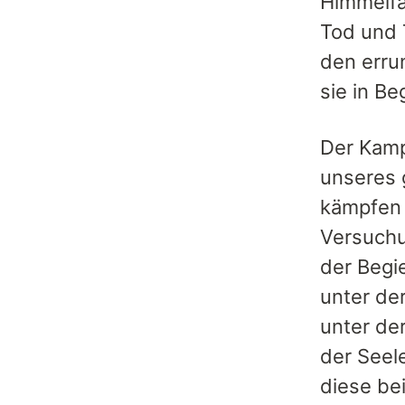
Himmelfa
Tod und 
den erru
sie in B
Der Kamp
unseres 
kämpfen 
Versuchu
der Begi
unter de
unter de
der Seele
diese be