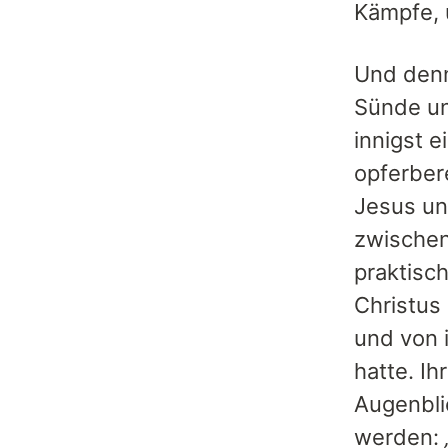
Kämpfe, 
Und denno
Sünde un
innigst 
opferber
Jesus un
zwischen
praktisc
Christus 
und von 
hatte. I
Augenbli
werden: