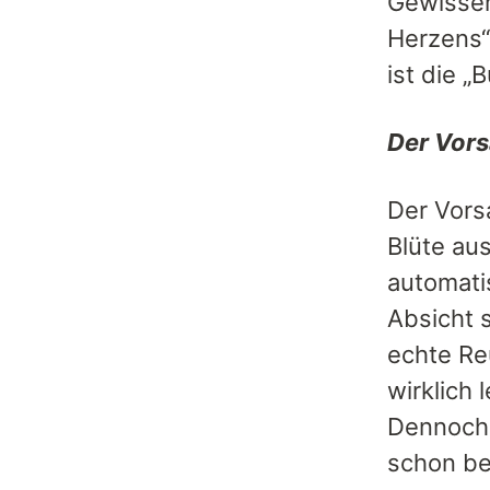
Gewissen
Herzens“
ist die „
Der Vors
Der Vors
Blüte au
automati
Absicht 
echte Reu
wirklich 
Dennoch 
schon be