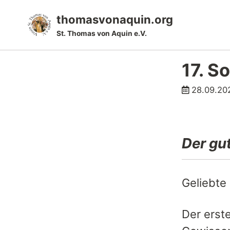
Skip
Skip
Skip
thomasvonaquin.org
to
to
to
St. Thomas von Aquin e.V.
primary
content
footer
navigation
17. S
28.09.20
Der gu
Geliebte
Der erst