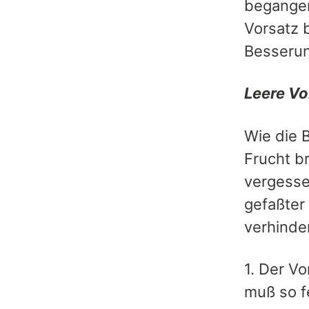
begangen
Vorsatz b
Besserun
Leere Vo
Wie die 
Frucht b
vergessen
gefaßter 
verhinde
1. Der V
muß so f