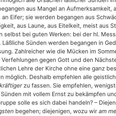
nmöglich alle Ursachen läßlicher Sünden i
egangen aus Mangel an Aufmerksamkeit, a
, an Eifer; sie werden begangen aus Schwäc
gkeit, aus Laune, aus Eitelkeit, meist aus 
 selbst bei guten Werken: bei der hl. Messe
. Läßliche Sünden werden begangen in Geda
sung. Zahlreicher wie die Mücken im Sommer 
n Verfehlungen gegen Gott und den Nächsten
lichen Lehre der Kirche ohne eine ganz b
 möglich. Deshalb empfehlen alle geistlic
kräftiger
zu fassen. Sie empfehlen, wenigs
n Sünden mit vollem Ernst zu bekämpfen und
ruppe solle es sich dabei handeln? – Diejen
gsten
begehen; diejenigen, wozu wir
am me