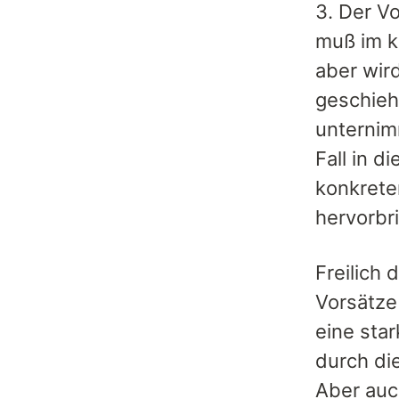
3. Der V
muß im k
aber wird
geschieh
unternim
Fall in d
konkrete
hervorbri
Freilich 
Vorsätze
eine star
durch di
Aber auc