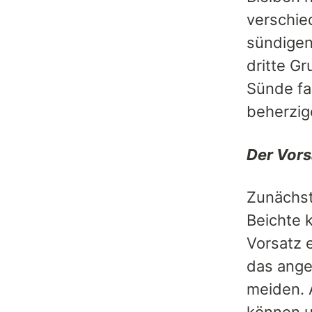
verschie
sündigen
dritte G
Sünde fa
beherzig
Der Vor
Zunächst 
Beichte 
Vorsatz 
das ange
meiden. A