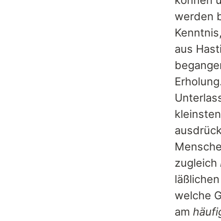
können u
werden b
Kenntnis
aus Hasti
begangen
Erholung
Unterlas
kleinste
ausdrück
Menschen
zugleich
läßliche
welche G
am
häufi