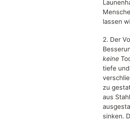
Launenha
Menschen
lassen wil
2. Der V
Besserun
keine
Tod
tiefe un
verschli
zu gesta
aus Stah
ausgesta
sinken. 