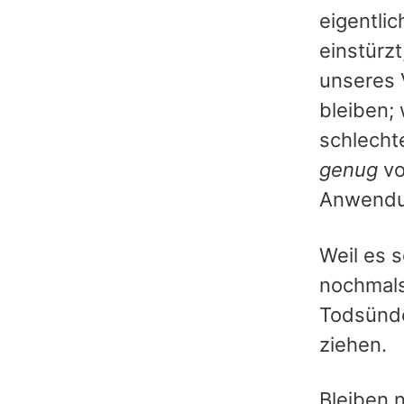
eigentli
einstürz
unseres 
bleiben;
schlecht
genug
vo
Anwendu
Weil es s
nochmals 
Todsünde
ziehen.
Bleiben 