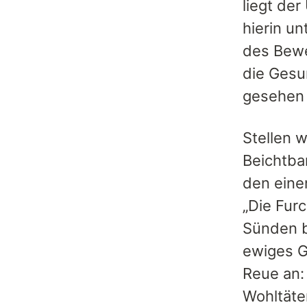
liegt der
hierin un
des Bewe
die Gesu
gesehen 
Stellen w
Beichtba
den eine
„Die Furc
Sünden b
ewiges Gl
Reue an:
Wohltäter