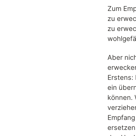
Zum Empf
zu erwec
zu erwec
wohlgefäl
Aber nic
erwecken
Erstens:
ein über
können. 
verziehe
Empfang 
ersetzen