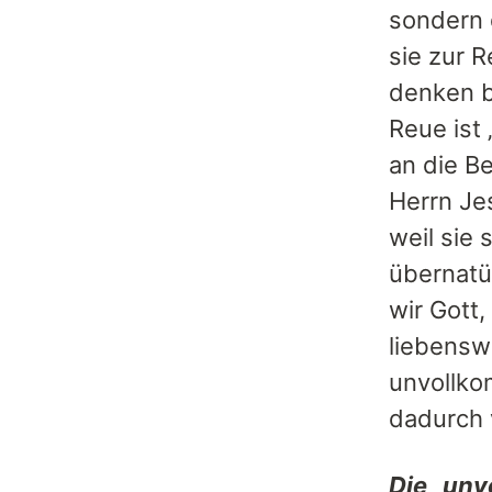
sondern 
sie zur R
denken b
Reue ist
an die Be
Herrn Je
weil sie 
übernatü
wir Gott
liebenswü
unvollko
dadurch 
Die „un