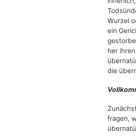
innerlich
Todsünde
Wurzel o
ein Geri
gestorbe
her ihren
übernatü
die über
Vollkom
Zunächst
fragen, w
übernatü