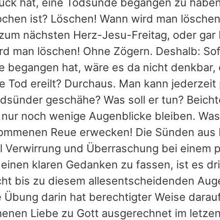
ück hat, eine Todsünde begangen zu haben
chen ist? Löschen! Wann wird man löschen
 zum nächsten Herz-Jesu-Freitag, oder gar 
ird man löschen! Ohne Zögern. Deshalb: So
 begangen hat, wäre es da nicht denkbar, 
e Tod ereilt? Durchaus. Man kann jederzeit
dsünder geschähe? Was soll er tun? Beicht
ht nur noch wenige Augenblicke bleiben. W
kommenen Reue erwecken! Die Sünden aus Li
l Verwirrung und Überraschung bei einem p
 einen klaren Gedanken zu fassen, ist es d
cht bis zu diesem allesentscheidenden Auge
e Übung darin hat berechtigter Weise darauf
enen Liebe zu Gott ausgerechnet im letzen