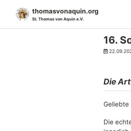
Skip
Skip
Skip
thomasvonaquin.org
to
to
to
St. Thomas von Aquin e.V.
primary
content
footer
navigation
16. S
22.09.20
Die Ar
Geliebte
Die echte