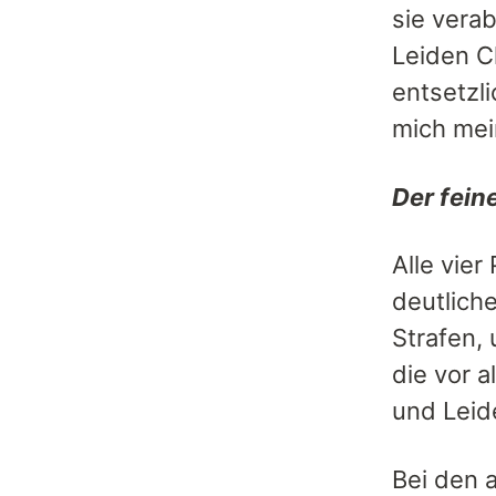
sie vera
Leiden C
entsetzli
mich mei
Der fein
Alle vier
deutlich
Strafen, 
die vor a
und Leid
Bei den a