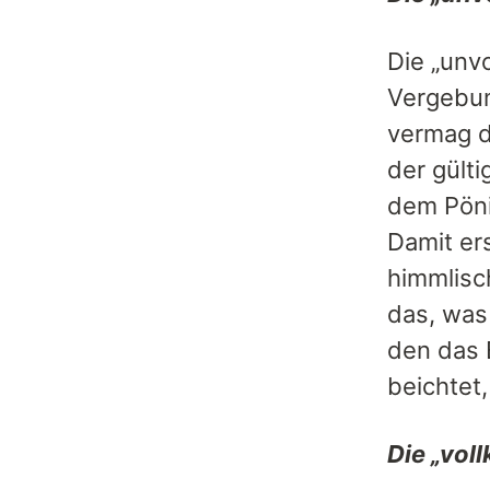
Die „unv
Vergebun
vermag d
der gült
dem Pöni
Damit er
himmlisc
das, was
den das 
beichtet
Die „vo