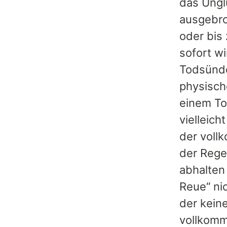
das Ungl
ausgebro
oder bis
sofort w
Todsünde
physisch
einem To
vielleic
der voll
der Rege
abhalten
Reue“ ni
der kein
vollkomm