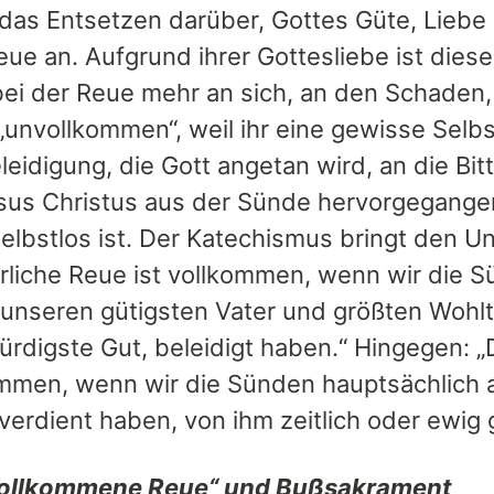
das Entsetzen darüber, Gottes Güte, Liebe u
eue an. Aufgrund ihrer Gottesliebe ist dies
ei der Reue mehr an sich, an den Schaden, d
 „unvollkommen“, weil ihr eine gewisse Sel
leidigung, die Gott angetan wird, an die Bit
sus Christus aus der Sünde hervorgegangen 
selbstlos ist. Der Katechismus bringt den U
rliche Reue ist vollkommen, wenn wir die S
, unseren gütigsten Vater und größten Wohl
rdigste Gut, beleidigt haben.“ Hingegen: „
mmen, wenn wir die Sünden hauptsächlich au
verdient haben, von ihm zeitlich oder ewig 
vollkommene Reue“ und Bußsakrament