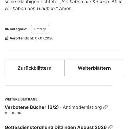
seine Gläubigen richtete:
„Sie haben die Kirchen. Aber
wir haben den Glauben.“
Amen.
Kategorie:
Predigt
Veröffentlicht:
07.07.2020
Zurückblättern
Weiterblättern
WEITERE BEITRÄGE
Permalin
Verbotene Bücher (2/2)
· Antimodernist.org
05.08.2026
Permal
Gottesdienstordnung Ditzingen August 2026