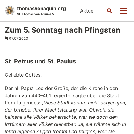
Skip
Skip
Skip
thomasvonaquin.org
Aktuell
Toggle
to
to
to
Men
St. Thomas von Aquin e.V.
search
primary
content
footer
navigation
Zum 5. Sonntag nach Pfingsten
07.07.2020
St. Petrus und St. Paulus
Geliebte Gottes!
Der hl. Papst Leo der Große, der die Kirche in den
Jahren von 440–461 regierte, sagte über die Stadt
Rom folgendes:
„Diese Stadt kannte nicht denjenigen,
der Urheber ihrer Machtstellung war. Obwohl sie
beinahe alle Völker beherrschte, war sie doch den
Irrtümern aller Völker dienstbar. Ja, sie wähnte sich in
ihren eigenen Augen fromm und religiös, weil sie