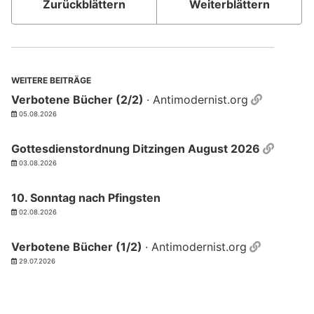
Zurückblättern
Weiterblättern
WEITERE BEITRÄGE
Permalin
Verbotene Bücher (2/2)
· Antimodernist.org
05.08.2026
Permal
Gottesdienstordnung Ditzingen August 2026
03.08.2026
10. Sonntag nach Pfingsten
02.08.2026
Permalin
Verbotene Bücher (1/2)
· Antimodernist.org
29.07.2026