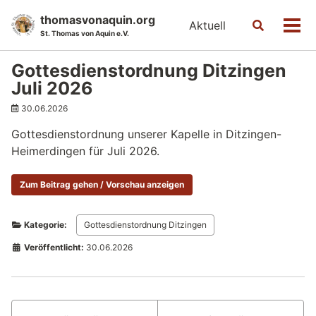
Skip
Skip
Skip
thomasvonaquin.org
Aktuell
Toggle
to
to
to
Men
St. Thomas von Aquin e.V.
search
primary
content
footer
navigation
Gottesdienstordnung Ditzingen
Juli 2026
30.06.2026
Gottesdienstordnung unserer Kapelle in Ditzingen-
Heimerdingen für Juli 2026.
Zum Beitrag gehen / Vorschau anzeigen
Kategorie:
Gottesdienstordnung Ditzingen
Veröffentlicht:
30.06.2026