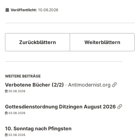
Veröffentlicht:
10.06.2026
Zurückblättern
Weiterblättern
WEITERE BEITRÄGE
Permalin
Verbotene Bücher (2/2)
· Antimodernist.org
05.08.2026
Permal
Gottesdienstordnung Ditzingen August 2026
03.08.2026
10. Sonntag nach Pfingsten
02.08.2026