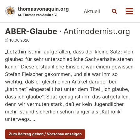
Skip
Skip
Skip
thomasvonaquin.org
Aktuell
Toggle
to
to
to
Men
St. Thomas von Aquin e.V.
search
primary
content
footer
navigation
ABER-Glaube
· Antimodernist.org
10.06.2026
„Letzthin ist mir aufgefallen, dass der kleine Satz: «Ich
glaube» für sehr unterschiedliche Sachverhalte stehen
kann.“ Diese erstaunliche Einsicht war einem gewissen
Stefan Fleischer gekommen, und sie war ihm so
wichtig, daß er gleich einen Artikel darüber bei
„kath.net“ eingestellt hat unter dem Titel „Ich glaube,
dass ich glaube“. Spät genug ist ihm das aufgefallen,
denn wir vermuten stark, daß er kein Jugendlicher
mehr ist und sicherlich schon länger als „Katholik“
unterwegs. …
Zum Beitrag gehen / Vorschau anzeigen