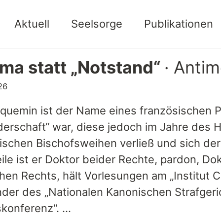
Aktuell
Seelsorge
Publikationen
ma statt „Notstand“
· Antim
26
aquemin ist der Name eines französischen P
derschaft“ war, diese jedoch im Jahre des 
ischen Bischofsweihen verließ und sich der 
eile ist er Doktor beider Rechte, pardon, D
en Rechts, hält Vorlesungen am „Institut Ca
nder des „Nationalen Kanonischen Strafgeri
skonferenz“. …