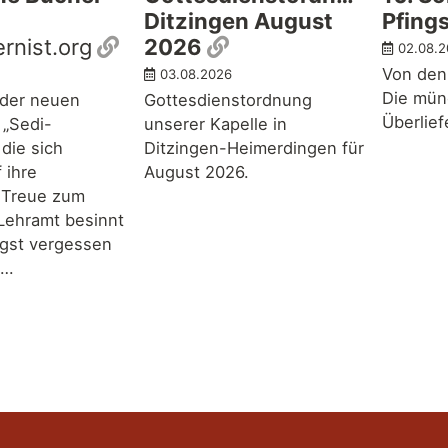
Ditzingen August
Pfing
Permalink
Permalink
rnist.org
2026
02.08.
Von den
03.08.2026
Die mün
 der neuen
Gottesdienstordnung
Überlie
 „Sedi-
unserer Kapelle in
die sich
Ditzingen-Heimerdingen für
f ihre
August 2026.
 Treue zum
 Lehramt besinnt
ngst vergessen
 …