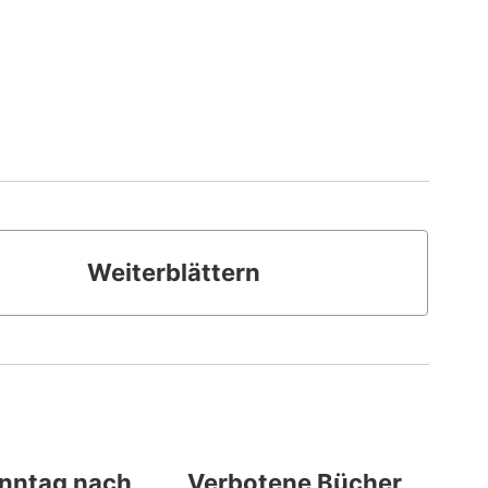
Weiterblättern
onntag nach
Verbotene Bücher