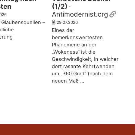
sten
(1/2)
·
Perma
Antimodernist.org
2026
 Glaubensquellen –
29.07.2026
dliche
Eines der
ferung
bemerkenswertesten
Phänomene an der
„Wokeness“ ist die
Geschwindigkeit, in welcher
dort rasante Kehrtwenden
um „360 Grad“ (nach dem
neuen Maß …