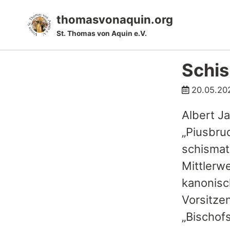
Skip
Skip
Skip
thomasvonaquin.org
to
to
to
St. Thomas von Aquin e.V.
primary
content
footer
navigation
Schis
20.05.20
Albert J
„Piusbru
schismat
Mittlerw
kanonisch
Vorsitze
„Bischof