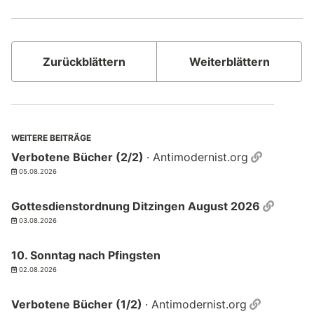
Zurückblättern
Weiterblättern
WEITERE BEITRÄGE
Permalin
Verbotene Bücher (2/2)
· Antimodernist.org
05.08.2026
Permal
Gottesdienstordnung Ditzingen August 2026
03.08.2026
10. Sonntag nach Pfingsten
02.08.2026
Permalin
Verbotene Bücher (1/2)
· Antimodernist.org