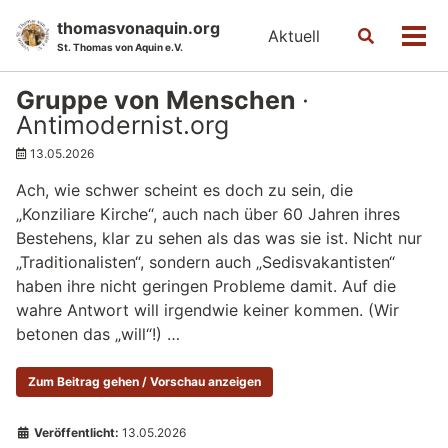
Skip
Skip
Skip
thomasvonaquin.org
Aktuell
Toggle
to
to
to
Men
St. Thomas von Aquin e.V.
search
primary
content
footer
navigation
Gruppe von Menschen
·
Antimodernist.org
13.05.2026
Ach, wie schwer scheint es doch zu sein, die
„Konziliare Kirche“, auch nach über 60 Jahren ihres
Bestehens, klar zu sehen als das was sie ist. Nicht nur
„Traditionalisten“, sondern auch „Sedisvakantisten“
haben ihre nicht geringen Probleme damit. Auf die
wahre Antwort will irgendwie keiner kommen. (Wir
betonen das „will“!) …
Zum Beitrag gehen / Vorschau anzeigen
Veröffentlicht:
13.05.2026