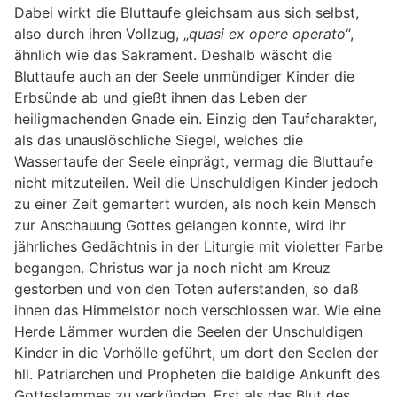
Dabei wirkt die Bluttaufe gleichsam aus sich selbst,
also durch ihren Vollzug, „
quasi ex opere operato
“,
ähnlich wie das Sakrament. Deshalb wäscht die
Bluttaufe auch an der Seele unmündiger Kinder die
Erbsünde ab und gießt ihnen das Leben der
heiligmachenden Gnade ein. Einzig den Taufcharakter,
als das unauslöschliche Siegel, welches die
Wassertaufe der Seele einprägt, vermag die Bluttaufe
nicht mitzuteilen. Weil die Unschuldigen Kinder jedoch
zu einer Zeit gemartert wurden, als noch kein Mensch
zur Anschauung Gottes gelangen konnte, wird ihr
jährliches Gedächtnis in der Liturgie mit violetter Farbe
begangen. Christus war ja noch nicht am Kreuz
gestorben und von den Toten auferstanden, so daß
ihnen das Himmelstor noch verschlossen war. Wie eine
Herde Lämmer wurden die Seelen der Unschuldigen
Kinder in die Vorhölle geführt, um dort den Seelen der
hll. Patriarchen und Propheten die baldige Ankunft des
Gotteslammes zu verkünden. Erst als das Blut des