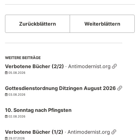
Zurückblättern
Weiterblättern
WEITERE BEITRÄGE
Permalin
Verbotene Bücher (2/2)
· Antimodernist.org
05.08.2026
Permal
Gottesdienstordnung Ditzingen August 2026
03.08.2026
10. Sonntag nach Pfingsten
02.08.2026
Permalin
Verbotene Bücher (1/2)
· Antimodernist.org
29.07.2026