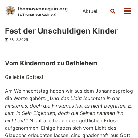
Skip
Skip
Skip
thomasvonaquin.org
Aktuell
Toggle
to
to
to
Men
St. Thomas von Aquin e.V.
search
primary
content
footer
navigation
Fest der Unschuldigen Kinder
28.12.2025
Vom Kindermord zu Bethlehem
Geliebte Gottes!
Am Weihnachtstag haben wir aus dem Johannesprolog
die Worte gehört:
„Und das Licht leuchtete in der
Finsternis, doch die Finsternis hat es nicht begriffen. Er
kam in Sein Eigentum, doch die Seinen nahmen Ihn
nicht auf.“
Nicht alle haben den göttlichen Erlöser
aufgenommen. Einige haben sich vom Licht des
Glaubens erleuchten lassen, sind gnadenhaft aus Gott