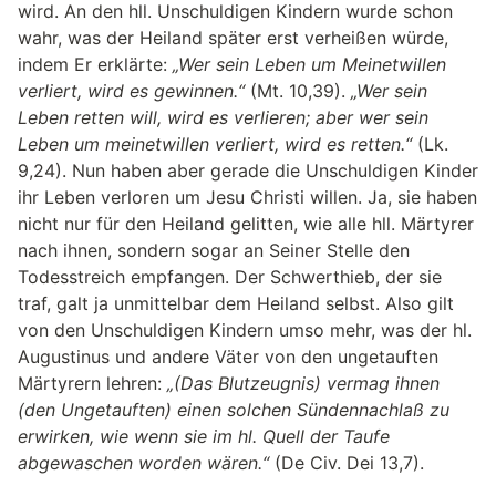
wird. An den hll. Unschuldigen Kindern wurde schon
wahr, was der Heiland später erst verheißen würde,
indem Er erklärte:
„Wer sein Leben um Meinetwillen
verliert, wird es gewinnen.“
(Mt. 10,39).
„Wer sein
Leben retten will, wird es verlieren; aber wer sein
Leben um meinetwillen verliert, wird es retten.“
(Lk.
9,24). Nun haben aber gerade die Unschuldigen Kinder
ihr Leben verloren um Jesu Christi willen. Ja, sie haben
nicht nur für den Heiland gelitten, wie alle hll. Märtyrer
nach ihnen, sondern sogar an Seiner Stelle den
Todesstreich empfangen. Der Schwerthieb, der sie
traf, galt ja unmittelbar dem Heiland selbst. Also gilt
von den Unschuldigen Kindern umso mehr, was der hl.
Augustinus und andere Väter von den ungetauften
Märtyrern lehren:
„(Das Blutzeugnis) vermag ihnen
(den Ungetauften) einen solchen Sündennachlaß zu
erwirken, wie wenn sie im hl. Quell der Taufe
abgewaschen worden wären.“
(De Civ. Dei 13,7).