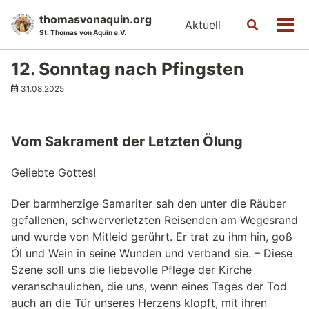
Skip
Skip
Skip
thomasvonaquin.org
Aktuell
Toggle
to
to
to
Men
St. Thomas von Aquin e.V.
search
primary
content
footer
navigation
12. Sonntag nach Pfingsten
31.08.2025
Vom Sakrament der Letzten Ölung
Geliebte Gottes!
Der barmherzige Samariter sah den unter die Räuber
gefallenen, schwerverletzten Reisenden am Wegesrand
und wurde von Mitleid gerührt. Er trat zu ihm hin, goß
Öl und Wein in seine Wunden und verband sie. – Diese
Szene soll uns die liebevolle Pflege der Kirche
veranschaulichen, die uns, wenn eines Tages der Tod
auch an die Tür unseres Herzens klopft, mit ihren