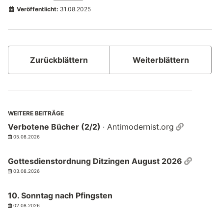
Veröffentlicht:
31.08.2025
Zurückblättern
Weiterblättern
WEITERE BEITRÄGE
Permalin
Verbotene Bücher (2/2)
· Antimodernist.org
05.08.2026
Permal
Gottesdienstordnung Ditzingen August 2026
03.08.2026
10. Sonntag nach Pfingsten
02.08.2026