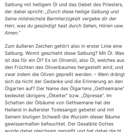
Salbung mit heiligem Öl und das Gebet des Priesters,
der dabei spricht:
„Durch diese heilige Salbung und
Seine mildreichste Barmherzigkeit vergebe dir der
Herr, was du gesündigt hast durch Sehen, Hören usw.
Amen.“
Zum äußeren Zeichen gehört also in erster Linie eine
Salbung. Womit geschieht diese Salbung? Mit Öl. Was
ist das für ein Öl? Es ist Olivenöl, also Öl, welches aus
den Früchten des Olivenbaumes hergestellt wird; und
zwar indem die Oliven gepreßt werden. – Wem drängt
sich da nicht der Gedanke und die Erinnerung an den
Ölgarten auf? Der Name des Ölgartens „Gethsemane“
bedeutet übrigens „Ölkelter“ bzw. „Ölpresse“. Im
Schatten der Ölbäume von Gethsemane hat der
Heiland in äußerster Todesangst gebetet und mit
Seinem blutigen Schweiß die Wurzeln dieser Bäume
gewissermaßen befeuchtet. Der Gesalbte Gottes
wurde dabei gleichsam gepreßt und hat dabei die hl.