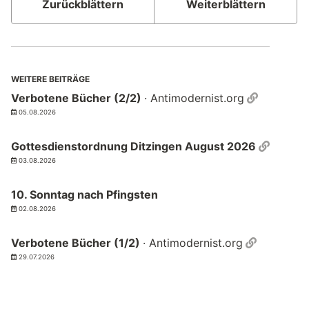
Zurückblättern
Weiterblättern
WEITERE BEITRÄGE
Permalin
Verbotene Bücher (2/2)
· Antimodernist.org
05.08.2026
Permal
Gottesdienstordnung Ditzingen August 2026
03.08.2026
10. Sonntag nach Pfingsten
02.08.2026
Permalin
Verbotene Bücher (1/2)
· Antimodernist.org
29.07.2026