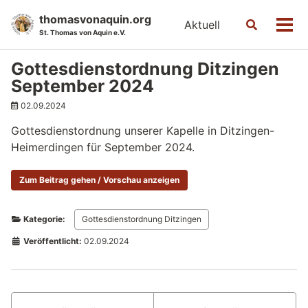
Skip
Skip
Skip
thomasvonaquin.org
Aktuell
Toggle
to
to
to
Men
St. Thomas von Aquin e.V.
search
primary
content
footer
navigation
Gottesdienstordnung Ditzingen
September 2024
02.09.2024
Gottesdienstordnung unserer Kapelle in Ditzingen-
Heimerdingen für September 2024.
Zum Beitrag gehen / Vorschau anzeigen
Kategorie:
Gottesdienstordnung Ditzingen
Veröffentlicht:
02.09.2024