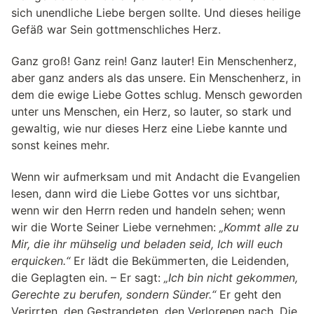
sich unend­li­che Liebe ber­gen sollte. Und die­ses hei­lige
Gefäß war Sein gottmenschliches Herz.
Ganz groß! Ganz rein! Ganz lau­ter! Ein Men­schen­herz,
aber ganz anders als das unsere. Ein Men­schen­herz, in
dem die ewige Liebe Got­tes schlug. Mensch gewor­den
unter uns Men­schen, ein Herz, so lau­ter, so stark und
gewal­tig, wie nur die­ses Herz eine Liebe kannte und
sonst kei­nes mehr.
Wenn wir auf­merk­sam und mit Andacht die Evan­ge­lien
lesen, dann wird die Liebe Gottes vor uns sichtbar,
wenn wir den Herrn reden und han­deln sehen; wenn
wir die Worte Sei­ner Liebe ver­neh­men:
„Kommt alle zu
Mir, die ihr mühselig und bela­den seid, Ich will euch
erqui­cken.“
Er lädt die Bekümmerten, die Lei­den­den,
die Geplag­ten ein. – Er sagt:
„Ich bin nicht gekom­men,
Gerechte zu beru­fen, son­dern Sün­der.“
Er geht den
Ver­irr­ten, den Gestrandeten, den Ver­lo­re­nen nach. Die