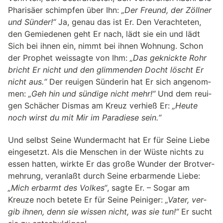
Pharisäer schimpfen über Ihn:
„Der Freund, der Zöll­ner
und Sün­der!“
Ja, genau das ist Er. Den Verachteten,
den Gemie­de­nen geht Er nach, lädt sie ein und lädt
Sich bei ihnen ein, nimmt bei ihnen Woh­nung. Schon
der Prophet weissagte von Ihm:
„Das geknickte Rohr
bricht Er nicht und den glim­men­den Docht löscht Er
nicht aus.“
Der reui­gen Sün­de­rin hat Er sich ange­nom­
men:
„Geh hin und sün­dige nicht mehr!“
Und dem reui­
gen Schä­cher Dismas am Kreuz ver­hieß Er:
„Heute
noch wirst du mit Mir im Paradiese sein.“
Und selbst Seine Wun­der­macht hat Er für Seine Liebe
ein­ge­setzt. Als die Menschen in der Wüste nichts zu
essen hatten, wirkte Er das große Wun­der der Brot­ver­
meh­rung, veranlaßt durch Seine erbarmende Liebe:
„Mich erbarmt des Volkes“
, sagte Er. – Sogar am
Kreuze noch betete Er für Seine Pei­ni­ger:
„Vater, ver­
gib ihnen, denn sie wis­sen nicht, was sie tun!“
Er sucht