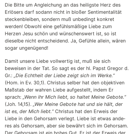
Die Bitte um Angleichung an das heiligste Herz des
Erlösers darf sodann nicht in bloßer Sentimentalität
steckenbleiben, sondern muß unbedingt konkret
werden! Obwohl eine gefühlsmäßige Liebe zum
Herzen Jesu schön und wünschenswert ist, so ist
dieselbe nicht entscheidend. Ja, Gefühle allein, wären
sogar ungenügend!
Damit unsere Liebe vollwertig ist, muß sie sich
beweisen in der Tat. So sagt es der hl. Papst Gregor d.
Gr.:
„Die Echtheit der Liebe zeigt sich im Werke.“
(Hom. in Ev. 30,1). Christus selber hat den objektiven
Maßstab der wahren Liebe aufgestellt, indem Er
sprach:
„Wenn ihr Mich liebt, so hal­tet Meine Gebote.“
(Joh. 14,15).
„Wer Meine Gebote hat und sie hält, der
ist es, der Mich liebt.“
Christus hat den Erweis der
Liebe in den Gehor­sam ver­legt. Liebe ist etwas ande­
res als Gehor­sam, aber sie bewährt sich im Gehor­sam.
Der Gehor­sam ist ein hohes Gut. Er ist der Erweis der