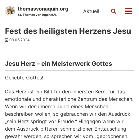
Skip
Skip
Skip
thomasvonaquin.org
Aktuell
Toggle
to
to
to
Men
St. Thomas von Aquin e.V.
search
primary
content
footer
navigation
Fest des heiligsten Herzens Jesu
09.06.2024
Jesu Herz – ein Meisterwerk Gottes
Geliebte Gottes!
Das Herz ist ein Bild für den innersten Kern, für das
emotionale und charakterliche Zentrum des Menschen.
Wenn wir den inneren Jubel eines Menschen
beschreiben wollen, so gebrauchen wir den Ausdruck
„sein Herz springt vor Freude.“ Hingegen wenn wir
dem Ausdruck bitterer, schmerzlicher Enttäuschung
gewahr werden, so sprechen wir vom „gebrochenen