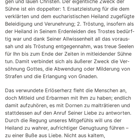
gen und lauen Chris­ten. Der eigent­li­che Zweck der
Sühne ist ein dop­pel­ter: 1. Ersatz­leis­tung für die dem
ver­klär­ten und dem eucha­ris­ti­schen Hei­land zuge­fügte
Belei­di­gung und Verunehrung; 2. Trös­tung, inso­fern als
der Hei­land in Sei­nem Erden­lei­den des Tros­tes bedürf­
tig war und dank Sei­ner All­wis­sen­heit all das vor­aus­
sah und als Trös­tung ent­ge­gen­nahm, was treue See­len
für Ihn bis zum Ende der Zei­ten in mit­lei­den­der Sühne
tun. Damit ver­bin­det sich als äuße­rer Zweck die Ver­
söh­nung Got­tes, die Abwen­dung oder Mil­de­rung von
Stra­fen und die Erlan­gung von Gna­den.
Das verwundete Erlöserherz fleht die Menschen an,
doch Mitleid und Erbarmen mit Ihm zu haben; endlich
damit aufzuhören, es mit Dornen zu malträtieren und
stattdessen auf den Anruf Seiner Liebe zu antworten.
Durch die Regung unseres Mitgefühls will uns der
Heiland zu wahrer, aufrichtiger Genugtuung führen –
zu einer Buße aus Liebe. Nicht aus kaltem,