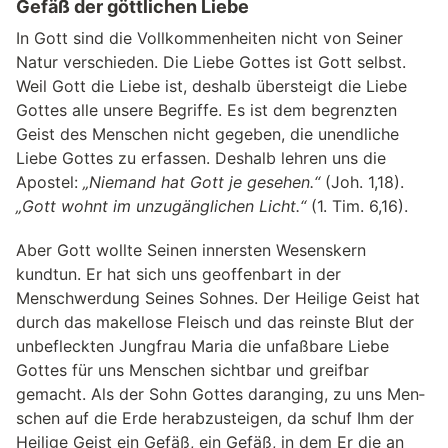
Gefäß der göttlichen Liebe
In Gott sind die Vollkommenheiten nicht von Seiner
Natur verschieden. Die Liebe Gottes ist Gott selbst.
Weil Gott die Liebe ist, deshalb übersteigt die Liebe
Gottes alle unsere Begriffe. Es ist dem begrenzten
Geist des Menschen nicht gegeben, die unendliche
Liebe Gottes zu erfassen. Deshalb lehren uns die
Apostel:
„Niemand hat Gott je gesehen.“
(Joh. 1,18).
„Gott wohnt im unzugänglichen Licht.“
(1. Tim. 6,16).
Aber Gott wollte Seinen innersten Wesenskern
kundtun. Er hat sich uns geoffenbart in der
Menschwerdung Seines Sohnes. Der Heilige Geist hat
durch das makellose Fleisch und das reinste Blut der
unbefleckten Jungfrau Maria die unfaßbare Liebe
Gottes für uns Menschen sichtbar und greifbar
gemacht. Als der Sohn Got­tes dar­an­ging, zu uns Men­
schen auf die Erde her­ab­zu­stei­gen, da schuf Ihm der
Hei­lige Geist ein Gefäß, ein Gefäß, in dem Er die an