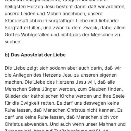
heiligsten Herzen Jesu besteht darin, daß wir arbeiten,
unsere Leiden und Mühen annehmen, unsere
Standespflichten in sorgfältiger Liebe und liebender
Sorgfalt erfüllen, und zwar zu dem Zweck, dabei allein
Gottes Wohlgefallen und nicht das der Menschen zu
suchen.
b) Das Apostolat der Liebe
Die Liebe zeigt sich sodann aber auch darin, daß wir
die Anlie­gen des Her­zens Jesu zu unse­ren eige­nen
machen. Die Liebe des Herzens Jesu will, daß alle
Men­schen Seine Jün­ger wer­den, zum Glau­ben fin­den,
Glieder der katholischen Kirche werden und ihre Seele
für die Ewigkeit retten. Es darf uns des­we­gen keine
Ruhe las­sen, daß Men­schen Chris­tus nicht ken­nen. Es
darf uns keine Ruhe las­sen, daß Men­schen sich von
Chris­tus abwen­den. Und auch wenn unser Mahnen und
Zureden bei ihnen auf Zurückweisung stößt, so