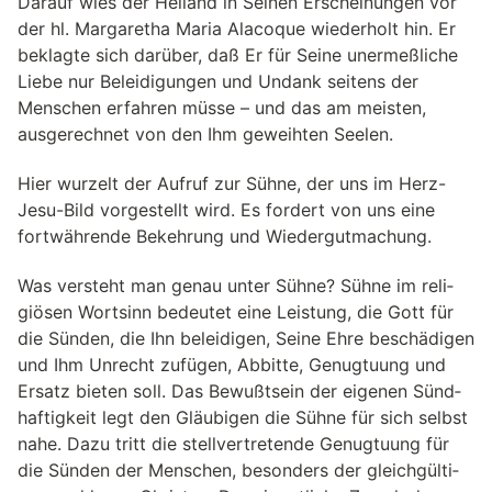
Darauf wies der Heiland in Seinen Erscheinungen vor
der hl. Margaretha Maria Alacoque wiederholt hin. Er
beklagte sich darüber, daß Er für Seine unermeßliche
Liebe nur Beleidigungen und Undank seitens der
Menschen erfahren müsse – und das am meisten,
ausgerechnet von den Ihm geweihten Seelen.
Hier wurzelt der Aufruf zur Sühne, der uns im Herz-
Jesu-Bild vorgestellt wird. Es fordert von uns eine
fortwährende Bekehrung und Wiedergutmachung.
Was versteht man genau unter Sühne? Sühne im reli­
giö­sen Wort­sinn bedeu­tet eine Leis­tung, die Gott für
die Sün­den, die Ihn belei­di­gen, Sei­ne Ehre beschädigen
und Ihm Unrecht zufü­gen, Abbitte, Genug­tu­ung und
Ersatz bieten soll. Das Bewußtsein der eige­nen Sünd­
haf­tig­keit legt den Gläu­bi­gen die Sühne für sich selbst
nahe. Dazu tritt die stell­ver­tre­tende Genug­tu­ung für
die Sün­den der Men­schen, beson­ders der gleich­gül­ti­