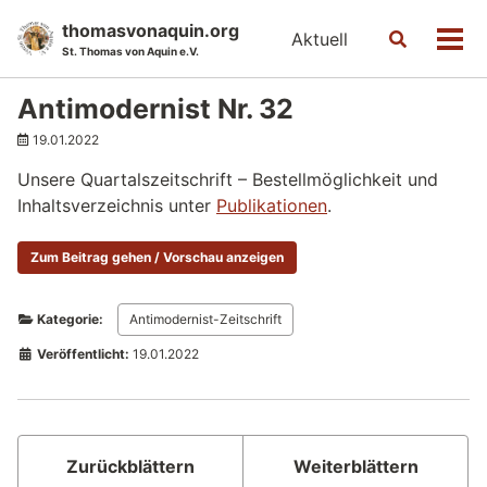
Skip
Skip
Skip
thomasvonaquin.org
Aktuell
Toggle
to
to
to
Men
St. Thomas von Aquin e.V.
search
primary
content
footer
navigation
Antimodernist Nr. 32
19.01.2022
Unsere Quartalszeitschrift – Bestellmöglichkeit und
Inhaltsverzeichnis unter
Publikationen
.
Zum Beitrag gehen / Vorschau anzeigen
Kategorie:
Antimodernist-Zeitschrift
Veröffentlicht:
19.01.2022
Zurückblättern
Weiterblättern