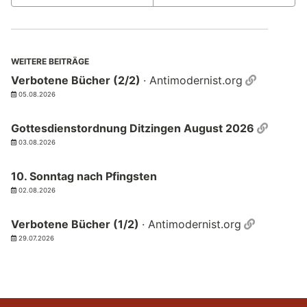
WEITERE BEITRÄGE
Permalin
Verbotene Bücher (2/2)
· Antimodernist.org
05.08.2026
Permal
Gottesdienstordnung Ditzingen August 2026
03.08.2026
10. Sonntag nach Pfingsten
02.08.2026
Permalin
Verbotene Bücher (1/2)
· Antimodernist.org
29.07.2026