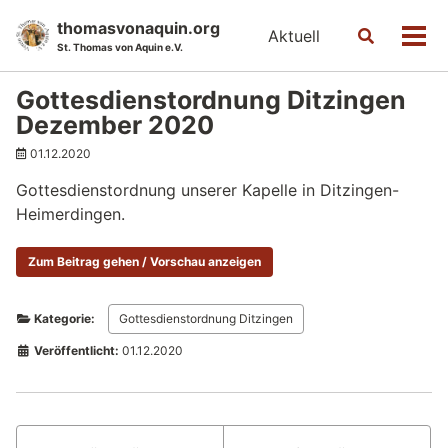
Skip
Skip
Skip
thomasvonaquin.org
Aktuell
Toggle
to
to
to
Men
St. Thomas von Aquin e.V.
search
primary
content
footer
navigation
Gottesdienstordnung Ditzingen
Dezember 2020
01.12.2020
Gottesdienstordnung unserer Kapelle in Ditzingen-
Heimerdingen.
Zum Beitrag gehen / Vorschau anzeigen
Kategorie:
Gottesdienstordnung Ditzingen
Veröffentlicht:
01.12.2020