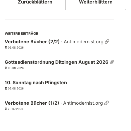
Zurückblättern
Weiterblättern
WEITERE BEITRÄGE
Permalin
Verbotene Bücher (2/2)
· Antimodernist.org
05.08.2026
Permal
Gottesdienstordnung Ditzingen August 2026
03.08.2026
10. Sonntag nach Pfingsten
02.08.2026
Permalin
Verbotene Bücher (1/2)
· Antimodernist.org
29.07.2026