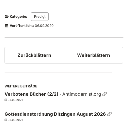
Kategorie:
Predigt
Veröffentlicht:
06.09.2020
Zurückblättern
Weiterblättern
WEITERE BEITRÄGE
Permalin
Verbotene Bücher (2/2)
· Antimodernist.org
05.08.2026
Permal
Gottesdienstordnung Ditzingen August 2026
03.08.2026