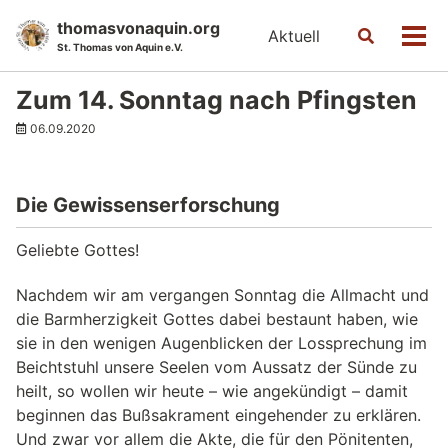
Skip
Skip
Skip
thomasvonaquin.org
Aktuell
Toggle
to
to
to
Men
St. Thomas von Aquin e.V.
search
primary
content
footer
navigation
Zum 14. Sonntag nach Pfingsten
06.09.2020
Die Gewissenserforschung
Geliebte Gottes!
Nachdem wir am vergangen Sonntag die Allmacht und
die Barmherzigkeit Gottes dabei bestaunt haben, wie
sie in den wenigen Augenblicken der Lossprechung im
Beichtstuhl unsere Seelen vom Aussatz der Sünde zu
heilt, so wollen wir heute – wie angekündigt – damit
beginnen das Bußsakrament eingehender zu erklären.
Und zwar vor allem die Akte, die für den Pönitenten,