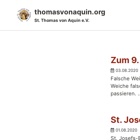
Skip
Skip
Skip
thomasvonaquin.org
to
to
to
St. Thomas von Aquin e.V.
primary
content
footer
navigation
Zum 9.
03.08.2020
Falsche Wei
Weiche falsc
passieren. 
St. Jo
01.08.2020
St. Josefs-