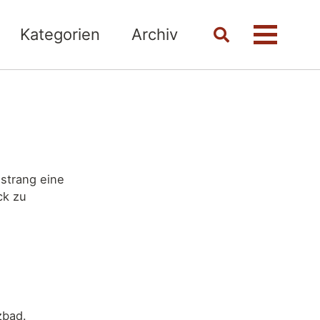
Kategorien
Archiv
Toggle
Menü
search
strang eine
ck zu
k
zbad.