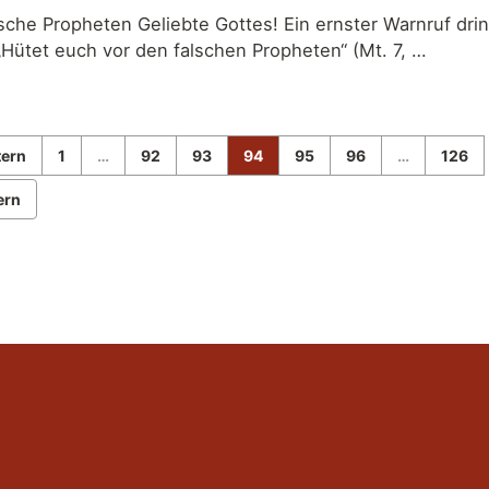
sche Propheten Geliebte Gottes! Ein ernster Warnruf dri
„Hütet euch vor den falschen Propheten“ (Mt. 7, …
tern
1
…
92
93
94
95
96
…
126
ern