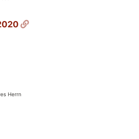
Permalink
 2020
res Herrn