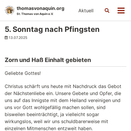
Skip
Skip
Skip
thomasvonaquin.org
Aktuell
Toggle
to
to
to
Men
St. Thomas von Aquin e.V.
search
primary
content
footer
navigation
5. Sonntag nach Pfingsten
13.07.2025
Zorn und Haß Einhalt gebieten
Geliebte Gottes!
Christus schärft uns heute mit Nachdruck das Gebot
der Nächstenliebe ein. Unsere Gebete und Opfer, die
uns auf das Innigste mit dem Heiland vereinigen und
uns vor Gott wohlgefällig machen sollen, sind
bisweilen beeinträchtigt, ja vielleicht sogar
wirkungslos, weil wir uns schuldbarerweise mit
einzelnen Mitmenschen entzweit haben.