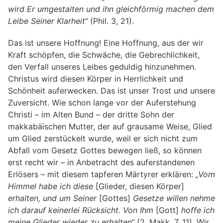
wird Er umgestalten und ihn gleichförmig machen dem
Leibe Seiner Klarheit“
(Phil. 3, 21).
Das ist unsere Hoffnung! Eine Hoffnung, aus der wir
Kraft schöpfen, die Schwäche, die Gebrechlichkeit,
den Verfall unseres Leibes geduldig hinzunehmen.
Christus wird diesen Körper in Herrlichkeit und
Schönheit auferwecken. Das ist unser Trost und unsere
Zuversicht. Wie schon lange vor der Auferstehung
Christi – im Alten Bund – der dritte Sohn der
makkabäischen Mutter, der auf grausame Weise, Glied
um Glied zerstückelt wurde, weil er sich nicht zum
Abfall vom Gesetz Gottes bewegen ließ, so können
erst recht wir – in Anbetracht des auferstandenen
Erlösers – mit diesem tapferen Märtyrer erklären:
„Vom
Himmel habe ich diese
[Glieder, diesen Körper]
erhalten, und um Seiner
[Gottes]
Gesetze willen nehme
ich darauf keinerlei Rücksicht. Von Ihm
[Gott]
hoffe ich
meine Glieder wieder zu erhalten“
(2. Makk. 7, 11). Wir