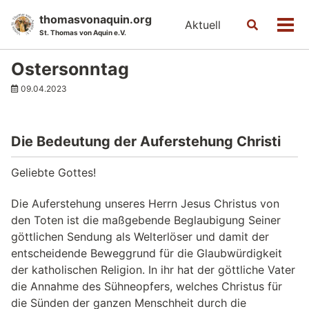
Skip
Skip
Skip
thomasvonaquin.org
Aktuell
Toggle
to
to
to
Men
St. Thomas von Aquin e.V.
search
primary
content
footer
navigation
Ostersonntag
09.04.2023
Die Bedeutung der Auferstehung Christi
Geliebte Gottes!
Die Auferstehung unseres Herrn Jesus Christus von
den Toten ist die maßgebende Beglaubigung Seiner
göttlichen Sendung als Welterlöser und damit der
entscheidende Beweggrund für die Glaubwürdigkeit
der katholischen Religion. In ihr hat der göttliche Vater
die Annahme des Sühneopfers, welches Christus für
die Sünden der ganzen Menschheit durch die