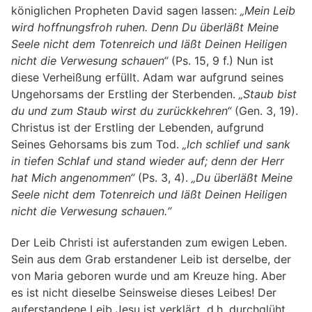
königlichen Propheten David sagen lassen:
„Mein Leib
wird hoffnungsfroh ruhen. Denn Du überläßt Meine
Seele nicht dem Totenreich und läßt Deinen Heiligen
nicht die Verwesung schauen“
(Ps. 15, 9 f.) Nun ist
diese Verheißung erfüllt. Adam war aufgrund seines
Ungehorsams der Erstling der Sterbenden.
„Staub bist
du und zum Staub wirst du zurückkehren“
(Gen. 3, 19).
Christus ist der Erstling der Lebenden, aufgrund
Seines Gehorsams bis zum Tod.
„Ich schlief und sank
in tiefen Schlaf und stand wieder auf; denn der Herr
hat Mich angenommen“
(Ps. 3, 4).
„Du überläßt Meine
Seele nicht dem Totenreich und läßt Deinen Heiligen
nicht die Verwesung schauen.“
Der Leib Christi ist auferstanden zum ewigen Leben.
Sein aus dem Grab erstandener Leib ist derselbe, der
von Maria geboren wurde und am Kreuze hing. Aber
es ist nicht dieselbe Seinsweise dieses Leibes! Der
auferstandene Leib Jesu ist verklärt, d.h. durchglüht