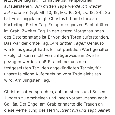
jetzt lebendig ist! – Er hat selbst versprochen
aufzuerstehen:
„Am dritten Tage werde Ich wieder
auferstehen“
(vgl. Mt. 10, 19; Mk. 10, 34; Lk. 18, 34). So
hat Er es angekündigt. Christus litt und starb am
Karfreitag. Erster Tag. Er lag den ganzen Sabbat über
im Grab. Zweiter Tag. In den ersten Morgenstunden
des Ostersonntags ist Er von den Toten auferstanden.
Das war der dritte Tag.
„Am dritten Tage.“
Genauso
wie Er es gesagt hatte. Er hat pünktlich Wort gehalten!
– Folglich kann nicht vernünftigerweise in Zweifel
gezogen werden, daß Er auch bei uns den
festgesetzten Tag, den angekündigten Termin, für
unsere leibliche Auferstehung vom Tode einhalten
wird: Am Jüngsten Tag.
Christus hat versprochen, aufzuerstehen und Seinen
Jüngern zu erscheinen und ihnen voranzugehen nach
Galiläa. Der Engel am Grab erinnerte die Frauen an
diese Verheißung des Herrn.
„Geht hin und sagt Seinen