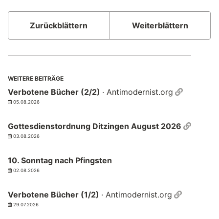
Zurückblättern
Weiterblättern
WEITERE BEITRÄGE
Permalin
Verbotene Bücher (2/2)
· Antimodernist.org
05.08.2026
Permal
Gottesdienstordnung Ditzingen August 2026
03.08.2026
10. Sonntag nach Pfingsten
02.08.2026
Permalin
Verbotene Bücher (1/2)
· Antimodernist.org
29.07.2026