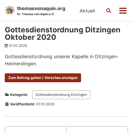
Skip
Skip
Skip
thomasvonaquin.org
Aktuell
Toggle
to
to
to
Men
St. Thomas von Aquin e.V.
search
primary
content
footer
navigation
Gottesdienstordnung Ditzingen
Oktober 2020
01.10.2020
Gottesdienstordnung unserer Kapelle in Ditzingen-
Heimerdingen.
Zum Beitrag gehen / Vorschau anzeigen
Kategorie:
Gottesdienstordnung Ditzingen
Veröffentlicht:
01.10.2020