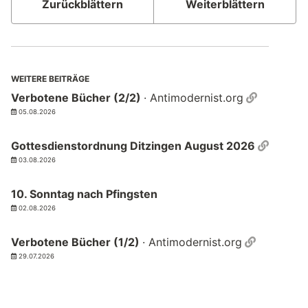
Zurückblättern
Weiterblättern
WEITERE BEITRÄGE
Permalin
Verbotene Bücher (2/2)
· Antimodernist.org
05.08.2026
Permal
Gottesdienstordnung Ditzingen August 2026
03.08.2026
10. Sonntag nach Pfingsten
02.08.2026
Permalin
Verbotene Bücher (1/2)
· Antimodernist.org
29.07.2026