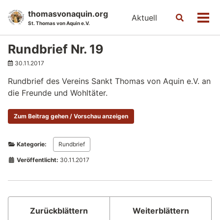
Skip
Skip
Skip
thomasvonaquin.org
Aktuell
Toggle
to
to
to
Men
St. Thomas von Aquin e.V.
search
primary
content
footer
navigation
Rundbrief Nr. 19
30.11.2017
Rundbrief des Vereins Sankt Thomas von Aquin e.V. an
die Freunde und Wohltäter.
Zum Beitrag gehen / Vorschau anzeigen
Kategorie:
Rundbrief
Veröffentlicht:
30.11.2017
Zurückblättern
Weiterblättern