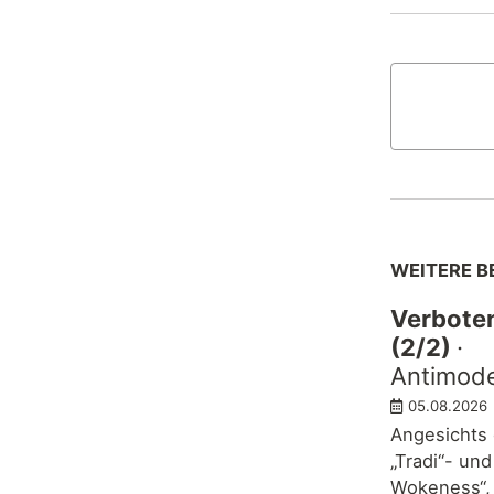
WEITERE B
Verbote
(2/2)
·
Antimode
05.08.2026
Angesichts
„Tradi“- und
Wokeness“, 