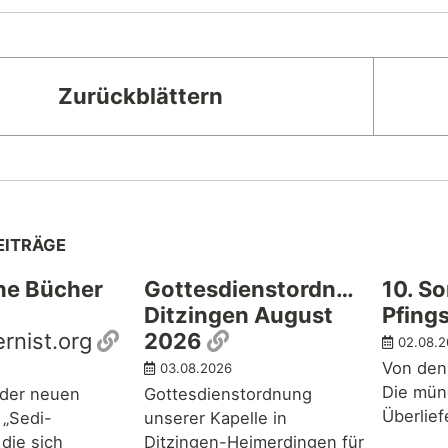
Zurückblättern
EITRÄGE
ne Bücher
Gottesdienstordnung
10. S
Ditzingen August
Pfing
Permalink
Permalink
rnist.org
2026
02.08.
Von den
03.08.2026
Die mün
 der neuen
Gottesdienstordnung
Überlie
 „Sedi-
unserer Kapelle in
die sich
Ditzingen-Heimerdingen für