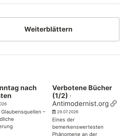
Weiterblättern
onntag nach
Verbotene Bücher
sten
(1/2)
·
Perma
Antimodernist.org
2026
 Glaubensquellen –
29.07.2026
dliche
Eines der
ferung
bemerkenswertesten
Phänomene an der