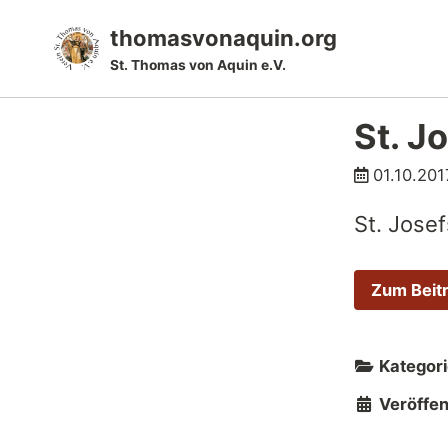
Skip
Skip
Skip
thomasvonaquin.org
to
to
to
St. Thomas von Aquin e.V.
primary
content
footer
navigation
St. J
01.10.201
St. Jose
Zum Beit
Kategori
Veröffent