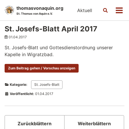
Skip
Skip
Skip
thomasvonaquin.org
Aktuell
Toggle
to
to
to
Men
St. Thomas von Aquin e.V.
search
primary
content
footer
navigation
St. Josefs-Blatt April 2017
01.04.2017
St. Josefs-Blatt und Gottesdienstordnung unserer
Kapelle in Wigratzbad.
Zum Beitrag gehen / Vorschau anzeigen
Kategorie:
St. Josefs-Blatt
Veröffentlicht:
01.04.2017
Zurückblättern
Weiterblättern