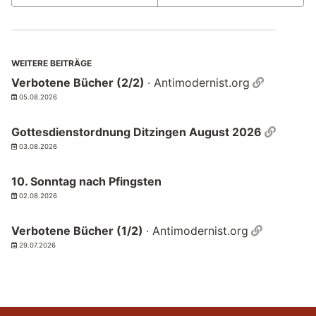
WEITERE BEITRÄGE
Permalin
Verbotene Bücher (2/2)
· Antimodernist.org
05.08.2026
Permal
Gottesdienstordnung Ditzingen August 2026
03.08.2026
10. Sonntag nach Pfingsten
02.08.2026
Permalin
Verbotene Bücher (1/2)
· Antimodernist.org
29.07.2026