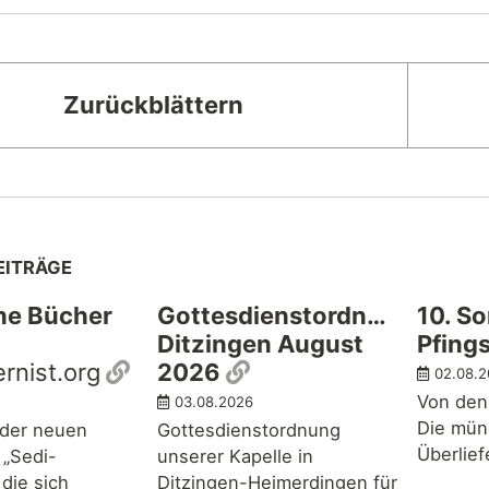
Zurückblättern
EITRÄGE
ne Bücher
Gottesdienstordnung
10. S
Ditzingen August
Pfing
Permalink
Permalink
rnist.org
2026
02.08.
Von den
03.08.2026
Die mün
 der neuen
Gottesdienstordnung
Überlie
 „Sedi-
unserer Kapelle in
die sich
Ditzingen-Heimerdingen für