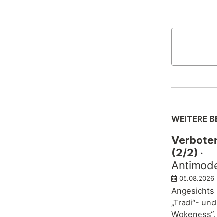
WEITERE B
Verbote
(2/2)
·
Antimode
05.08.2026
Angesichts
„Tradi“- und
Wokeness“, 