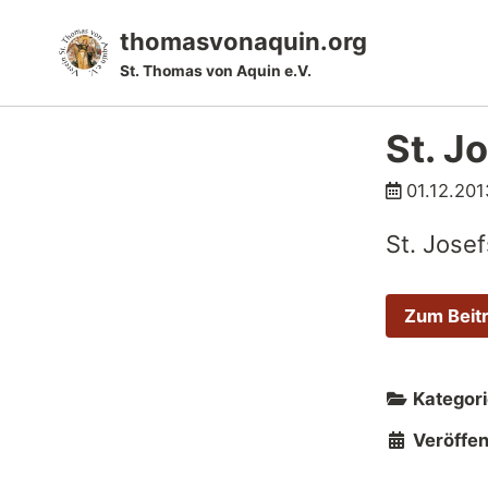
Skip
Skip
Skip
thomasvonaquin.org
to
to
to
St. Thomas von Aquin e.V.
primary
content
footer
navigation
St. J
01.12.201
St. Jose
Zum Beit
Kategori
Veröffent