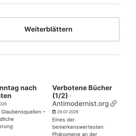
Weiterblättern
onntag nach
Verbotene Bücher
sten
(1/2)
·
Perma
Antimodernist.org
2026
 Glaubensquellen –
29.07.2026
dliche
Eines der
ferung
bemerkenswertesten
Phänomene an der