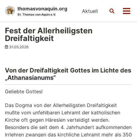
Skip
Skip
Skip
thomasvonaquin.org
Aktuell
Toggle
to
to
to
Men
St. Thomas von Aquin e.V.
search
primary
content
footer
navigation
Fest der Allerheiligsten
Dreifaltigkeit
31.05.2026
Von der Dreifaltigkeit Gottes im Lichte des
„Athanasianums“
Geliebte Gottes!
Das Dogma von der Allerheiligsten Dreifaltigkeit
mußte vom unfehlbaren Lehramt der katholischen
Kirche oft gegen Häresien verteidigt werden.
Besonders die seit dem 4. Jahrhundert aufkommenden
Irrlehren zwangen das kirchliche Lehramt mehr als 350