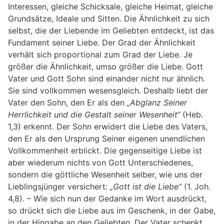
Interessen, gleiche Schicksale, gleiche Heimat, gleiche
Grundsätze, Ideale und Sitten. Die Ähnlichkeit zu sich
selbst, die der Liebende im Geliebten entdeckt, ist das
Fundament seiner Liebe. Der Grad der Ähnlichkeit
verhält sich proportional zum Grad der Liebe. Je
größer die Ähnlichkeit, umso größer die Liebe. Gott
Vater und Gott Sohn sind einander nicht nur ähnlich.
Sie sind vollkommen wesensgleich. Deshalb liebt der
Vater den Sohn, den Er als den
„Abglanz Seiner
Herrlichkeit und die Gestalt seiner Wesenheit“
(Heb.
1,3) erkennt. Der Sohn erwidert die Liebe des Vaters,
den Er als den Ursprung Seiner eigenen unendlichen
Vollkommenheit erblickt. Die gegenseitige Liebe ist
aber wiederum nichts von Gott Unterschiedenes,
sondern die göttliche Wesenheit selber, wie uns der
Lieblingsjünger versichert:
„Gott ist die Liebe“
(1. Joh.
4,8). – Wie sich nun der Gedanke im Wort ausdrückt,
so drückt sich die Liebe aus im Geschenk, in der Gabe,
in der Hingabe an den Geliebten. Der Vater schenkt