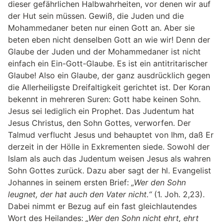
dieser gefährlichen Halbwahrheiten, vor denen wir auf
der Hut sein müssen. Gewiß, die Juden und die
Mohammedaner beten nur einen Gott an. Aber sie
beten eben nicht denselben Gott an wie wir! Denn der
Glaube der Juden und der Mohammedaner ist nicht
einfach ein Ein-Gott-Glaube. Es ist ein antitritarischer
Glaube! Also ein Glaube, der ganz ausdrücklich gegen
die Allerheiligste Dreifaltigkeit gerichtet ist. Der Koran
bekennt in mehreren Suren: Gott habe keinen Sohn.
Jesus sei lediglich ein Prophet. Das Judentum hat
Jesus Christus, den Sohn Gottes, verworfen. Der
Talmud verflucht Jesus und behauptet von Ihm, daß Er
derzeit in der Hölle in Exkrementen siede. Sowohl der
Islam als auch das Judentum weisen Jesus als wahren
Sohn Gottes zurück. Dazu aber sagt der hl. Evangelist
Johannes in seinem ersten Brief:
„Wer den Sohn
leugnet, der hat auch den Vater nicht.“
(1. Joh. 2,23).
Dabei nimmt er Bezug auf ein fast gleichlautendes
Wort des Heilandes:
„Wer den Sohn nicht ehrt, ehrt