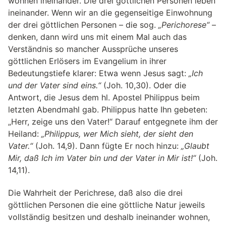
wohnen ineinander. Die drei göttlichen Personen leben
ineinander. Wenn wir an die gegenseitige Einwohnung
der drei göttlichen Personen – die sog.
„Perichorese“
–
denken, dann wird uns mit einem Mal auch das
Verständnis so mancher Aussprüche unseres
göttlichen Erlösers im Evangelium in ihrer
Bedeutungstiefe klarer: Etwa wenn Jesus sagt:
„Ich
und der Vater sind eins.“
(Joh. 10,30). Oder die
Antwort, die Jesus dem hl. Apostel Philippus beim
letzten Abendmahl gab. Philippus hatte Ihn gebeten:
„Herr, zeige uns den Vater!“ Darauf entgegnete ihm der
Heiland:
„Philippus, wer Mich sieht, der sieht den
Vater.“
(Joh. 14,9). Dann fügte Er noch hinzu:
„Glaubt
Mir, daß Ich im Vater bin und der Vater in Mir ist!“
(Joh.
14,11).
Die Wahrheit der Perichrese, daß also die drei
göttlichen Personen die eine göttliche Natur jeweils
vollständig besitzen und deshalb ineinander wohnen,