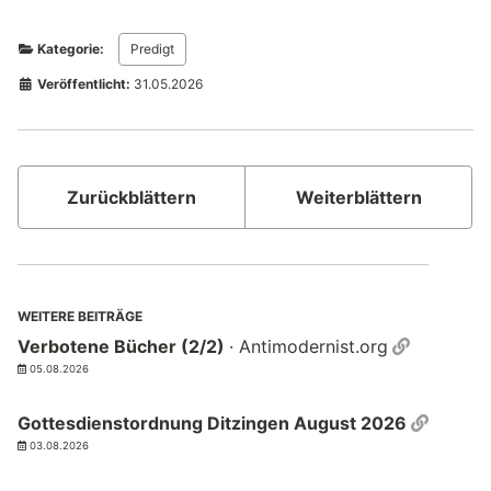
Kategorie:
Predigt
Veröffentlicht:
31.05.2026
Zurückblättern
Weiterblättern
WEITERE BEITRÄGE
Permalin
Verbotene Bücher (2/2)
· Antimodernist.org
05.08.2026
Permal
Gottesdienstordnung Ditzingen August 2026
03.08.2026